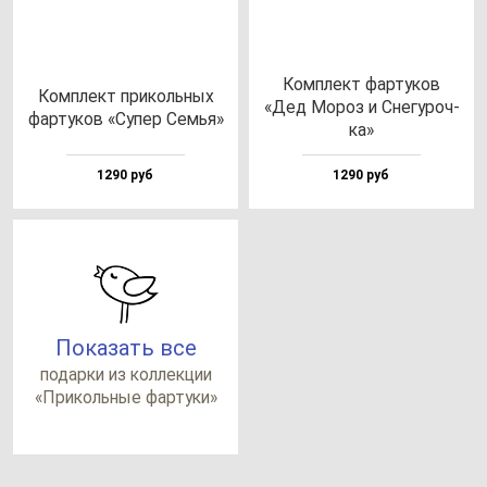
Ком­плект фар­ту­ков
Ком­плект при­коль­ных
«Дед Мороз и Сне­гу­роч­
фар­ту­ков «Супер Семья»
ка»
1290 руб
1290 руб
Показать все
по­дар­ки из кол­лек­ции
«При­коль­ные фар­ту­ки»