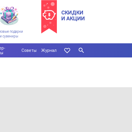
СКИДКИ
И АКЦИИ
ловые подарки
и сувениры
ер-
Советы
Журнал
сы