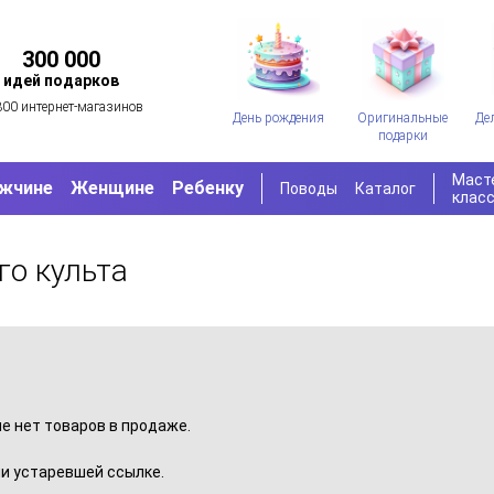
300 000
идей подарков
300 интернет-магазинов
День рождения
Оригинальные
Де
подарки
Маст
жчине
Женщине
Ребенку
Поводы
Каталог
клас
го культа
пе нет товаров в продаже.
и устаревшей ссылке.