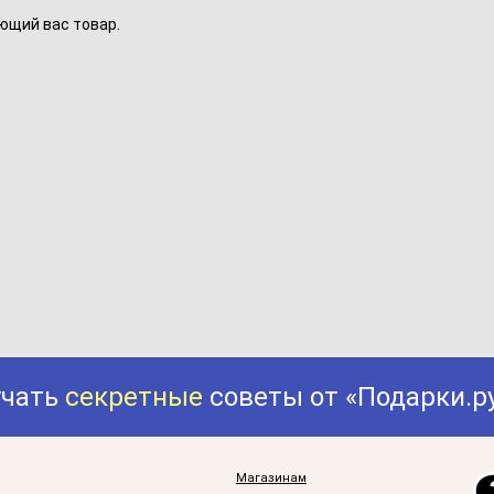
ющий вас товар.
учать
секретные
советы от «Подарки.р
Магазинам