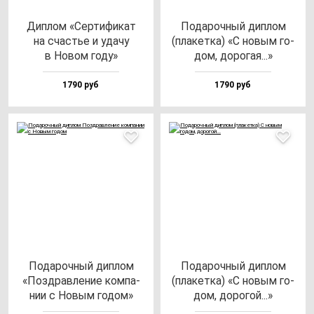
Дип­лом «Сер­ти­фи­кат
Пода­роч­ный дип­лом
на счастье и уда­чу
(пла­кет­ка) «С но­вым го­
в Новом го­ду»
дом, до­ро­гая...»
1790 руб
1790 руб
Пода­роч­ный дип­лом
Пода­роч­ный дип­лом
«Поз­драв­ле­ние ком­па­
(пла­кет­ка) «С но­вым го­
нии с Новым го­дом»
дом, до­ро­гой...»