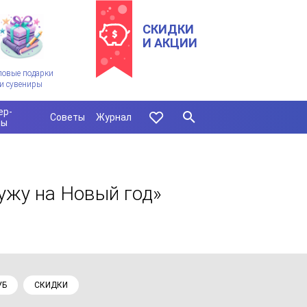
СКИДКИ
И АКЦИИ
ловые подарки
и сувениры
ер-
Советы
Журнал
сы
ужу на Новый год»
УБ
СКИДКИ