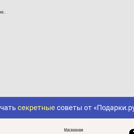
...
учать
секретные
советы от «Подарки.р
Магазинам