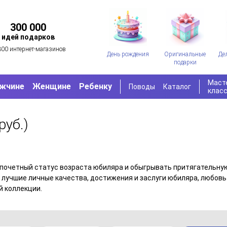
300 000
идей подарков
300 интернет-магазинов
День рождения
Оригинальные
Де
подарки
Маст
жчине
Женщине
Ребенку
Поводы
Каталог
клас
руб.)
четный статус возраста юбиляра и обыгрывать притягательную маг
ать лучшие личные качества, достижения и заслуги юбиляра, любовь
й коллекции.