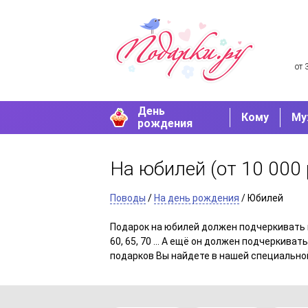
от 
День
Кому
Му
рождения
На юбилей
(от 10 000 
Поводы
/
На день рождения
/ Юбилей
Подарок на юбилей должен подчеркивать по
60, 65, 70 ... А ещё он должен подчеркив
подарков Вы найдете в нашей специально