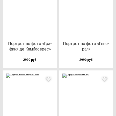
Пор­трет по фо­то «Гра­
Пор­трет по фо­то «Гене­
фи­ня де Кам­ба­се­рес»
рал»
2990 руб
2990 руб