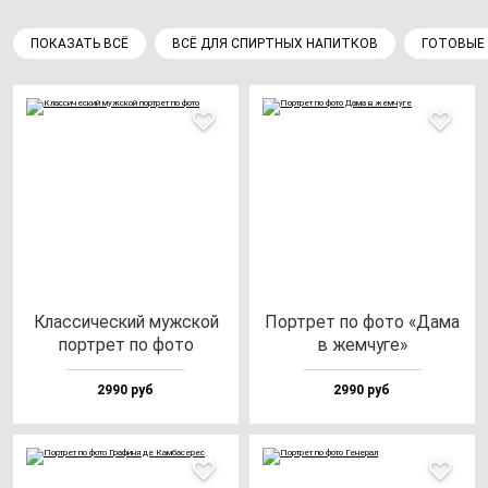
ПОКАЗАТЬ ВСЁ
ВСЁ ДЛЯ СПИРТНЫХ НАПИТКОВ
ГОТОВЫЕ
Клас­си­чес­кий муж­ской
Пор­трет по фо­то «Дама
пор­трет по фо­то
в жем­чу­ге»
2990 руб
2990 руб