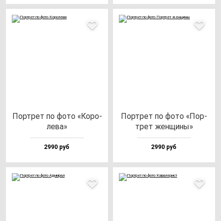
Пор­трет по фо­то «Коро­
Пор­трет по фо­то «Пор­
ле­ва»
трет жен­щи­ны»
2990 руб
2990 руб