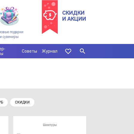
СКИДКИ
И АКЦИИ
ловые подарки
и сувениры
ер-
Советы
Журнал
сы
УБ
СКИДКИ
Шампуры