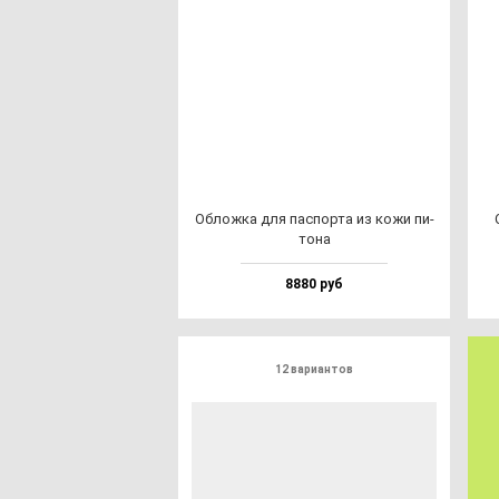
Облож­ка для пас­пор­та из ко­жи пи­
то­на
8880 руб
12 вариантов