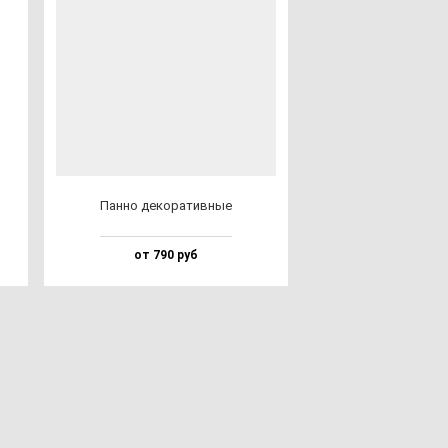
Пан­но де­ко­ра­тив­ные
от 790 руб