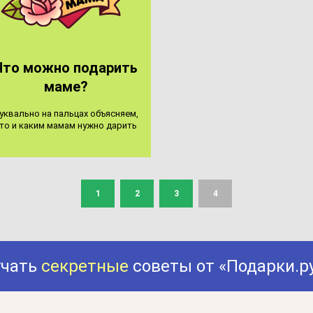
Что мож­но по­да­рить
ма­ме?
ук­валь­но на паль­цах объ­яс­ня­ем,
то и ка­ким ма­мам нуж­но да­рить
1
2
3
4
учать
секретные
советы от «Подарки.р