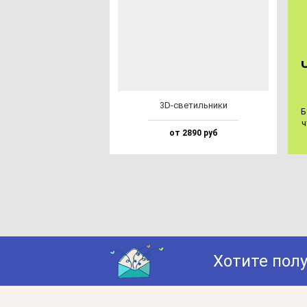
3D-све­тиль­ни­ки
Б
ч
от 2890 руб
Хотите пол