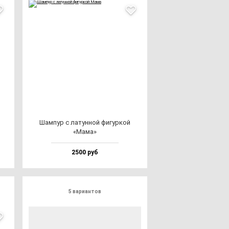
Шам­пур с ла­тун­ной фи­гур­кой
«Мама»
2500 руб
5 вариантов