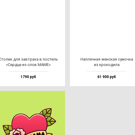
Сто­лик для зав­тра­ка в пос­тель
Нап­леч­ная жен­ская су­моч­ка
«Сер­дце из слов МАМЕ»
из кро­ко­ди­ла
1790 руб
61 900 руб