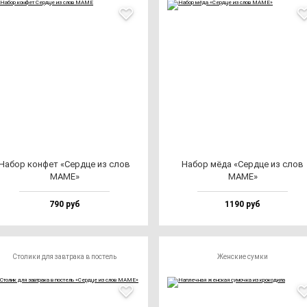
Набор кон­фет «Сер­дце из слов
Набор мё­да «Сер­дце из слов
МАМЕ»
МАМЕ»
790 руб
1190 руб
Столики для завтрака в постель
Женские сумки