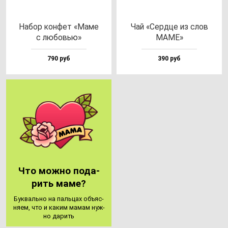
Набор кон­фет «Маме
Чай «Сер­дце из слов
с лю­бовью»
МАМЕ»
790 руб
390 руб
Что мож­но по­да­
рить ма­ме?
Бук­валь­но на паль­цах объ­яс­
ня­ем, что и ка­ким ма­мам нуж­
но да­рить