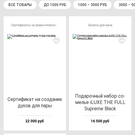
ВСЕ ТОВАРЫ
ДО 1000 РУБ
1000 – 3000 РУБ
3000 – 5
Сертификаты на романтическое свидание
Бокалы для вина
Пода­роч­ный на­бор со­
Сер­ти­фи­кат на соз­да­ние
мелье iLUXE THE FULL
ду­хов для па­ры
Sup­re­me Black
22 000 руб
16 500 руб