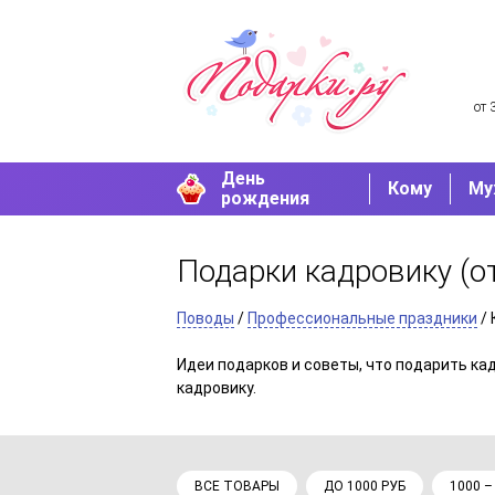
от 
День
Кому
Му
рождения
Подарки кадровику
(о
Поводы
/
Профессиональные праздники
/ 
Идеи подарков и советы, что подарить ка
кадровику.
ВСЕ ТОВАРЫ
ДО 1000 РУБ
1000 –