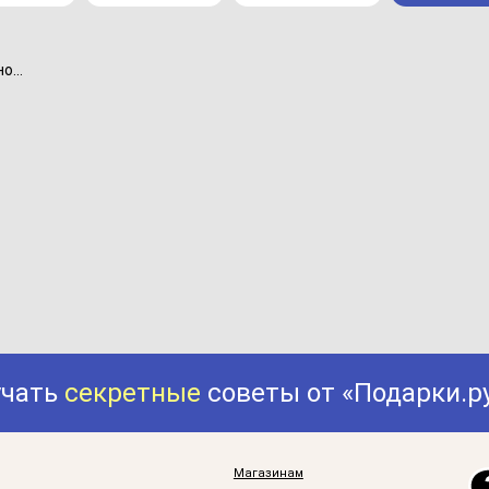
...
учать
секретные
советы от «Подарки.р
Магазинам