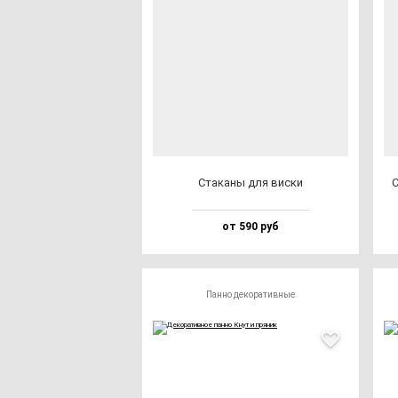
Ста­ка­ны для вис­ки
С
от 590 руб
Панно декоративные