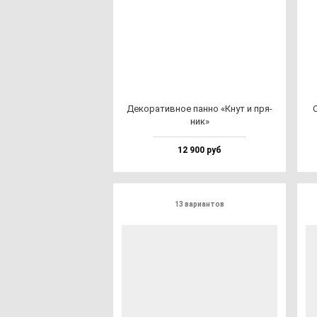
Деко­ра­тив­ное пан­но «Кнут и пря­
ник»
12 900 руб
13 вариантов