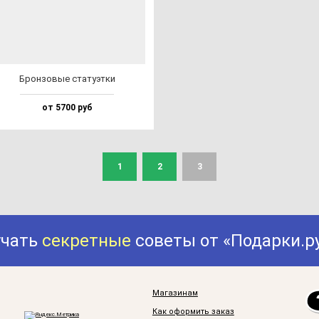
Брон­зо­вые ста­ту­эт­ки
от 5700 руб
1
2
3
учать
секретные
советы от «Подарки.р
Магазинам
Как оформить заказ