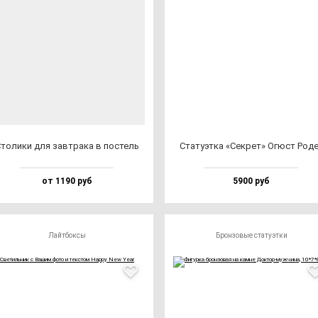
то­ли­ки для зав­тра­ка в пос­тель
Ста­ту­эт­ка «Сек­рет» Огюст Род
от 1190 руб
5900 руб
Лайтбоксы
Бронзовые статуэтки