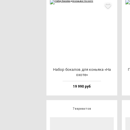
Набор бо­ка­лов для конь­яка «На
П
охо­те»
19 990 руб
7 вариантов