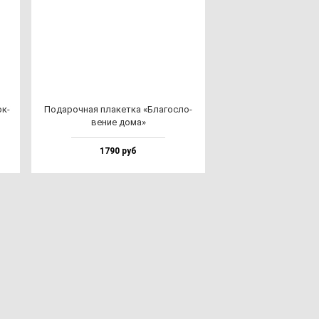
ок­
Пода­роч­ная пла­кет­ка «Бла­гос­ло­
ве­ние до­ма»
1790 руб