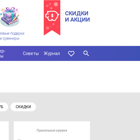
СКИДКИ
И АКЦИИ
ловые подарки
и сувениры
ер-
Советы
Журнал
сы
УБ
СКИДКИ
Прикольные кружки