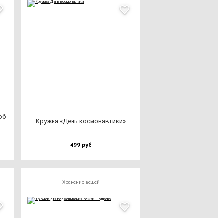
об­
Круж­ка «День кос­мо­нав­ти­ки»
499 руб
Хранение вещей