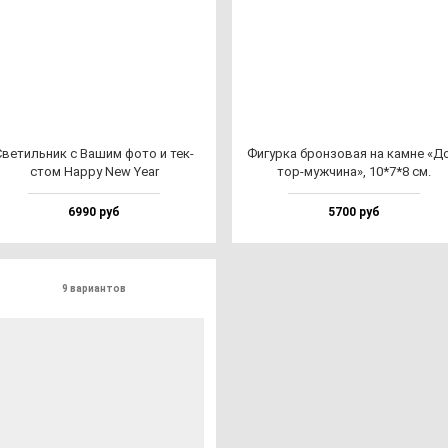
Све­тиль­ник с Вашим фо­то и тек­
Фигур­ка брон­зо­вая на кам­не «Д
стом Happy New Year
тор-муж­чи­на», 10*7*8 см.
6990 руб
5700 руб
9 вариантов