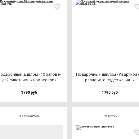
ода­роч­ный дип­лом «10 за­по­ве­
Пода­роч­ный дип­лом «Квар­ти­ра 
дей счас­тли­вых но­во­се­лов»
раз­цо­во­го со­дер­жа­ния...»
1790 руб
1790 руб
9 вариантов
Статуэтки