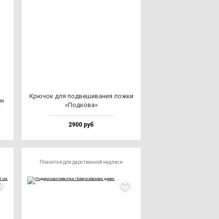
Крю­чок для под­ве­ши­ва­ния лож­ки
ен
«Под­ко­ва»
2900 руб
Плакетки для дарственной надписи