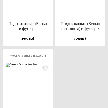
Под­ста­кан­ник «Весы»
Под­ста­кан­ник «Весы»
в фут­ля­ре
(по­зо­ло­та) в фут­ля­ре
4990 руб
8990 руб
Мужские портмоне и кошельки