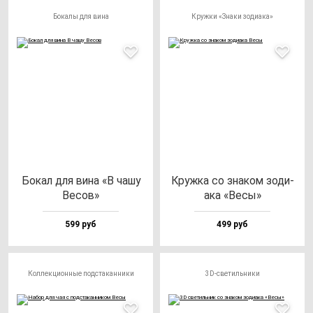
Бокалы для вина
Кружки «Знаки зодиака»
Бокал для ви­на «В ча­шу
Круж­ка со зна­ком зо­ди­
Весов»
ака «Весы»
599 руб
499 руб
Коллекционные подстаканники
3D-светильники