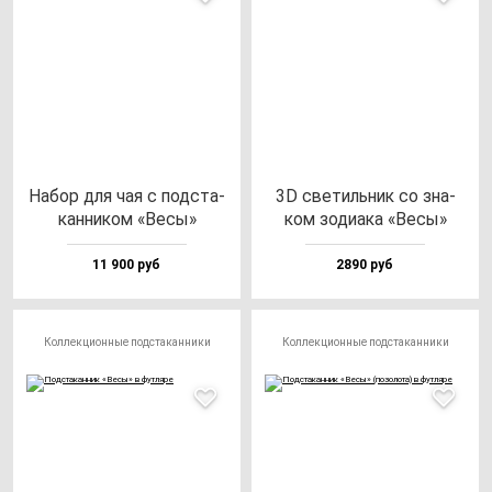
Набор для чая с под­ста­
3D све­тиль­ник со зна­
кан­ни­ком «Весы»
ком зо­ди­ака «Весы»
11 900 руб
2890 руб
Коллекционные подстаканники
Коллекционные подстаканники