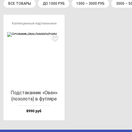
ВСЕ ТОВАРЫ
ДО 1000 РУБ
1000 – 3000 РУБ
3000 – 5
Коллекционные подстаканники
Под­ста­кан­ник «Овен»
(по­зо­ло­та) в фут­ля­ре
8990 руб