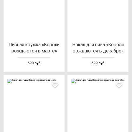
Пив­ная круж­ка «Коро­ли
Бокал для пи­ва «Коро­ли
рож­да­ют­ся в мар­те»
рож­да­ют­ся в де­каб­ре»
690 руб
599 руб