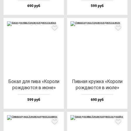
690 руб
599 руб
Бокал для пи­ва «Коро­ли
Пив­ная круж­ка «Коро­ли
рож­да­ют­ся в июне»
рож­да­ют­ся в июле»
599 руб
690 руб