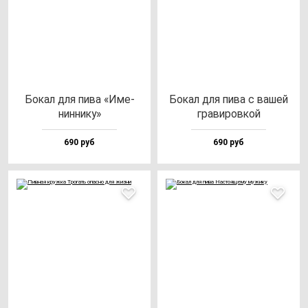
Бокал для пи­ва «Име­
Бокал для пи­ва с ва­шей
нин­ни­ку»
гра­ви­ров­кой
690 руб
690 руб