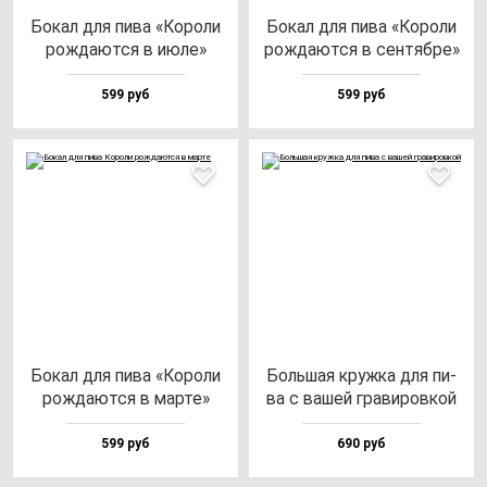
Бокал для пи­ва «Коро­ли
Бокал для пи­ва «Коро­ли
рож­да­ют­ся в июле»
рож­да­ют­ся в сен­тяб­ре»
599 руб
599 руб
Бокал для пи­ва «Коро­ли
Боль­шая круж­ка для пи­
рож­да­ют­ся в мар­те»
ва с ва­шей гра­ви­ров­кой
599 руб
690 руб