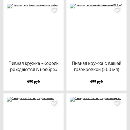
Пив­ная круж­ка «Коро­ли
Пив­ная круж­ка с ва­шей
рож­да­ют­ся в но­яб­ре»
гра­ви­ров­кой (300 мл)
690 руб
499 руб