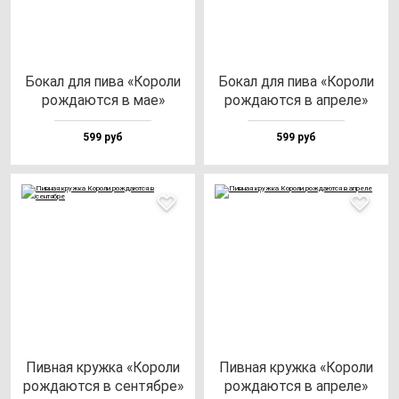
Бокал для пи­ва «Коро­ли
Бокал для пи­ва «Коро­ли
рож­да­ют­ся в мае»
рож­да­ют­ся в ап­ре­ле»
599 руб
599 руб
Пив­ная круж­ка «Коро­ли
Пив­ная круж­ка «Коро­ли
рож­да­ют­ся в сен­тяб­ре»
рож­да­ют­ся в ап­ре­ле»