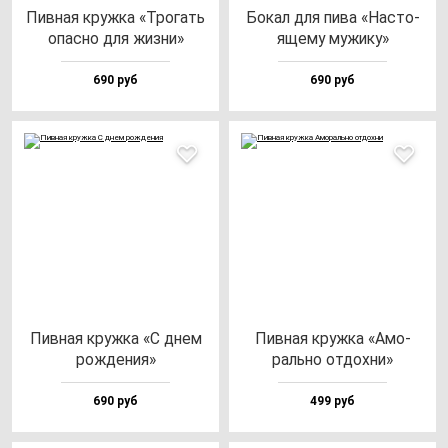
Пив­ная круж­ка «Тро­гать
Бокал для пи­ва «Нас­то­
опас­но для жиз­ни»
яще­му му­жи­ку»
690 руб
690 руб
Пив­ная круж­ка «С днем
Пив­ная круж­ка «Амо­
рож­де­ния»
раль­но от­дох­ни»
690 руб
499 руб