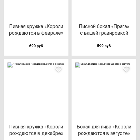
Пив­ная круж­ка «Коро­ли
Пис­ной бо­кал «Пра­га»
рож­да­ют­ся в фев­ра­ле»
с ва­шей гра­ви­ров­кой
690 руб
599 руб
Пив­ная круж­ка «Коро­ли
Бокал для пи­ва «Коро­ли
рож­да­ют­ся в де­каб­ре»
рож­да­ют­ся в ав­гус­те»