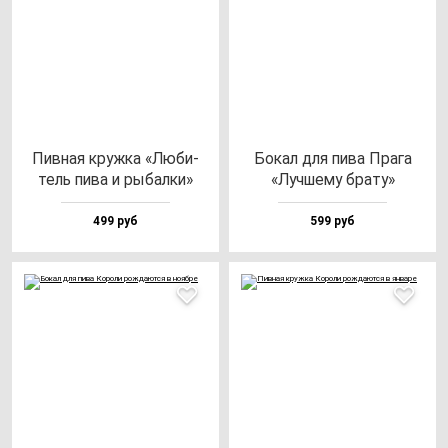
Пив­ная круж­ка «Люби­
Бокал для пи­ва Пра­га
тель пи­ва и ры­бал­ки»
«Луч­ше­му бра­ту»
499 руб
599 руб