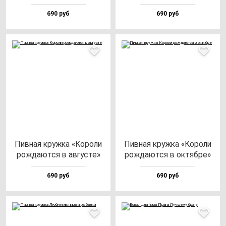
690 руб
690 руб
Пив­ная круж­ка «Коро­ли
Пив­ная круж­ка «Коро­ли
рож­да­ют­ся в ав­гус­те»
рож­да­ют­ся в ок­тяб­ре»
690 руб
690 руб