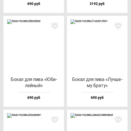
690 руб
3192 руб
Бокал для пи­ва «Юби­
Бокал для пи­ва «Луч­ше­
лей­ный»
му бра­ту»
690 руб
690 руб