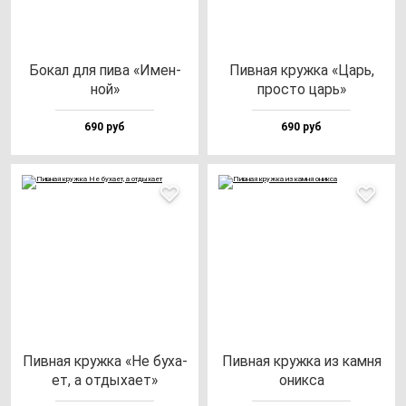
Бокал для пи­ва «Имен­
Пив­ная круж­ка «Царь,
ной»
прос­то царь»
690 руб
690 руб
Пив­ная круж­ка «Не бу­ха­
Пив­ная круж­ка из кам­ня
ет, а от­ды­ха­ет»
оник­са