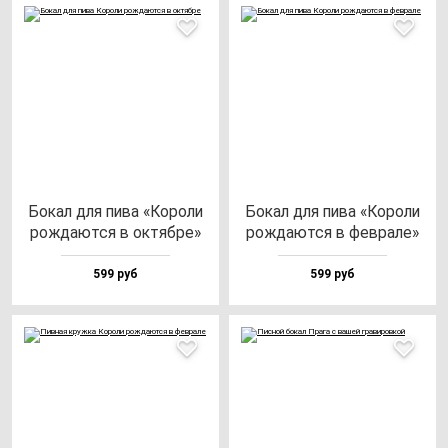
Бокал для пи­ва «Коро­ли
Бокал для пи­ва «Коро­ли
рож­да­ют­ся в ок­тяб­ре»
рож­да­ют­ся в фев­ра­ле»
599 руб
599 руб