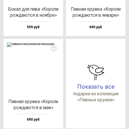
Бокал для пи­ва «Коро­ли
Пив­ная круж­ка «Коро­ли
рож­да­ют­ся в но­яб­ре»
рож­да­ют­ся в ян­ва­ре»
599 руб
690 руб
Показать все
по­дар­ки из кол­лек­ции
«Пив­ные круж­ки»
Пив­ная круж­ка «Коро­ли
рож­да­ют­ся в мае»
690 руб