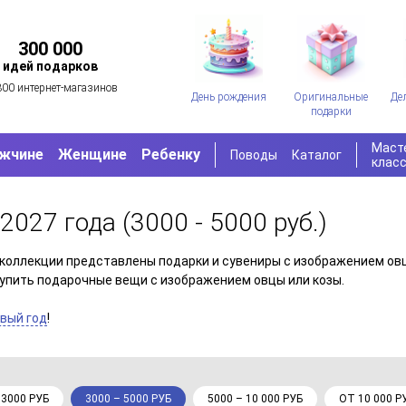
300 000
идей подарков
300 интернет-магазинов
День рождения
Оригинальные
Де
подарки
Маст
жчине
Женщине
Ребенку
Поводы
Каталог
клас
 2027 года
(3000 - 5000 руб.)
й коллекции представлены подарки и сувениры с изображением ов
 купить подарочные вещи с изображением овцы или козы.
вый год
!
 3000 РУБ
3000 – 5000 РУБ
5000 – 10 000 РУБ
ОТ 10 000 Р