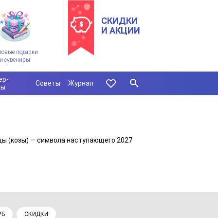
СКИДКИ
И АКЦИИ
ловые подарки
и сувениры
ер-
Советы
Журнал
сы
цы (козы) — символа наступающего 2027
УБ
СКИДКИ