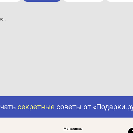
...
учать
секретные
советы от «Подарки.р
Магазинам