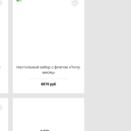
»
Нас­толь­ный на­бор с фла­гом «Полу­
ме­сяц»
8870 руб