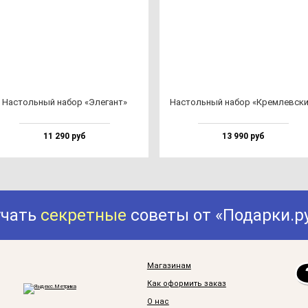
Нас­толь­ный на­бор «Эле­гант»
Нас­толь­ный на­бор «Крем­лев­ск
11 290 руб
13 990 руб
учать
секретные
советы от «Подарки.р
Магазинам
Как оформить заказ
О нас