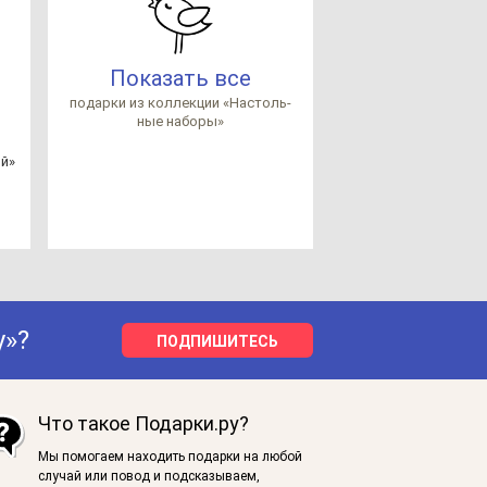
Показать все
по­дар­ки из кол­лек­ции «Нас­толь­
ные на­бо­ры»
ий»
у»?
ПОДПИШИТЕСЬ
Что такое Подарки.ру?
Мы помогаем находить подарки на любой
случай или повод и подсказываем,