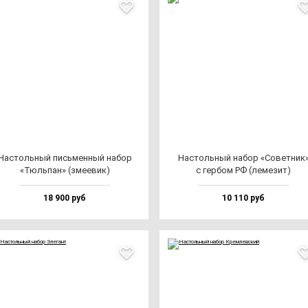
Нас­толь­ный пись­мен­ный на­бор
Нас­толь­ный на­бор «Совет­ник
«Тюль­пан» (зме­евик)
с гер­бом РФ (ле­ме­зит)
18 900 руб
10 110 руб