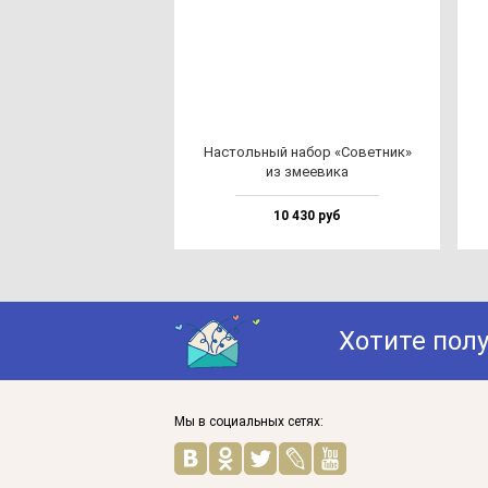
Нас­толь­ный на­бор «Совет­ник»
из зме­еви­ка
10 430 руб
Хотите пол
Мы в социальных сетях: