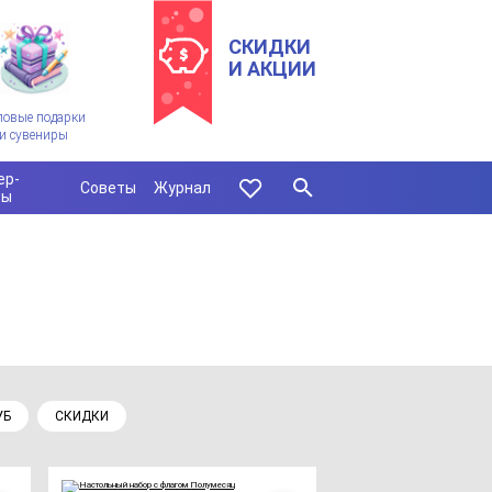
СКИДКИ
И АКЦИИ
ловые подарки
и сувениры
ер-
Советы
Журнал
сы
УБ
СКИДКИ