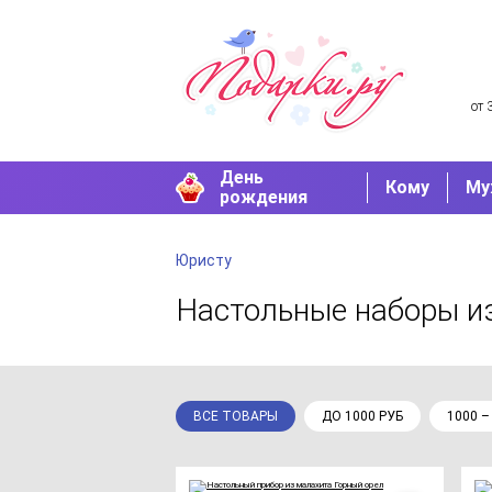
от 
День
Кому
Му
рождения
Юристу
Настольные наборы
и
ВСЕ ТОВАРЫ
ДО 1000 РУБ
1000 –