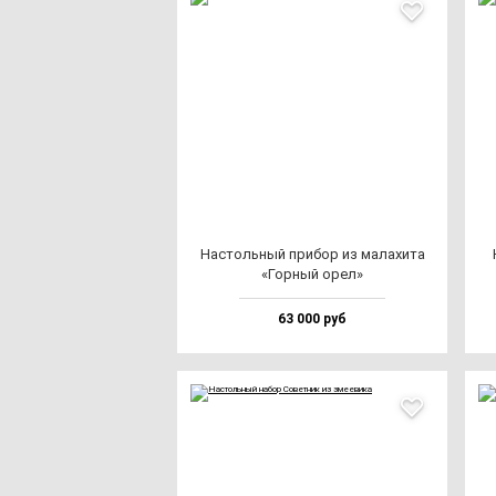
Нас­толь­ный при­бор из ма­ла­хи­та
«Гор­ный орел»
63 000 руб