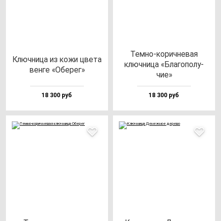
Тем­но-ко­рич­не­вая
Ключ­ни­ца из ко­жи цве­та
ключ­ни­ца «Бла­го­по­лу­
вен­ге «Обе­рег»
чие»
18 300 руб
18 300 руб