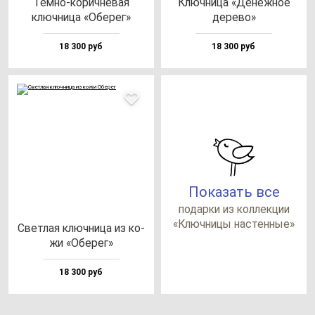
Тем­но-ко­рич­не­вая
Ключ­ни­ца «Денеж­ное
ключ­ни­ца «Обе­рег»
де­ре­во»
18 300 руб
18 300 руб
Показать все
по­дар­ки из кол­лек­ции
«Ключ­ни­цы нас­тен­ные»
Свет­лая ключ­ни­ца из ко­
жи «Обе­рег»
18 300 руб