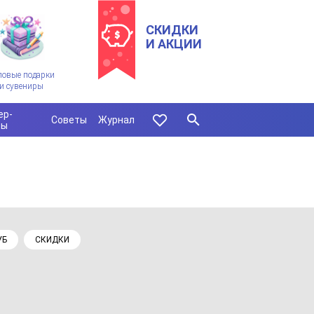
СКИДКИ
И АКЦИИ
ловые подарки
и сувениры
ер-
Советы
Журнал
сы
УБ
СКИДКИ