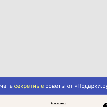
учать
секретные
советы от «Подарки.р
Магазинам