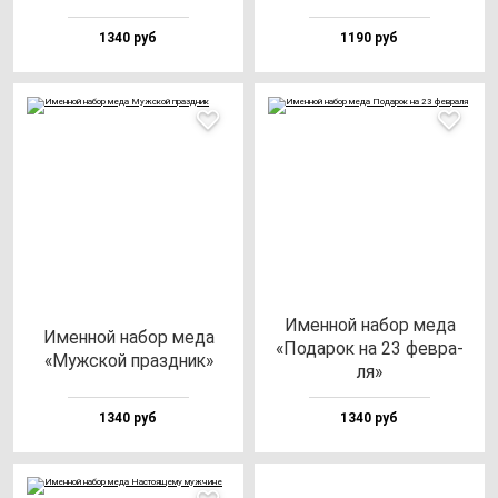
1340 руб
1190 руб
Имен­ной на­бор ме­да
Имен­ной на­бор ме­да
«Пода­рок на 23 фев­ра­
«Муж­ской праз­дник»
ля»
1340 руб
1340 руб