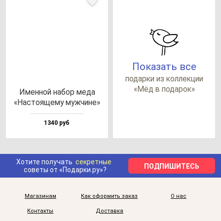
Показать все
по­дар­ки из кол­лек­ции
«Мёд в по­да­рок»
Имен­ной на­бор ме­да
«Нас­то­яще­му муж­чи­не»
1340 руб
Хотите получать
секретные
ПОДПИШИТЕСЬ
советы от «Подарки.ру»?
Магазинам
Как оформить заказ
О нас
Контакты
Доставка