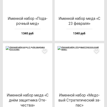
Имен­ной на­бор «Пода­
Имен­ной на­бор ме­да «С
роч­ный мед»
23 фев­ра­ля»
1340 руб
1340 руб
Имен­ной на­бор ме­да «С
Имен­ной на­бор «Медо­
днём за­щит­ни­ка Оте­
вый Стра­те­ги­чес­кий за­
чес­тва»
пас»