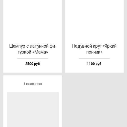
Шам­пур с ла­тун­ной фи­
Надув­ной круг «Яркий
гур­кой «Мама»
пон­чик»
2500 руб
1100 руб
8 вариантов