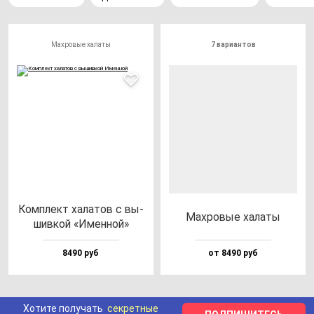
Махровые халаты
7 вариантов
Ком­плект ха­ла­тов с вы­
Мах­ро­вые ха­ла­ты
шив­кой «Имен­ной»
8490 руб
от 8490 руб
Хотите получать
секретные