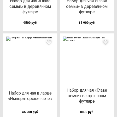
Набор для чая «Гла­ва
Набор для чая «Гла­ва
семьи» в де­ре­вян­ном
семьи» в де­ре­вян­ном
фут­ля­ре
фут­ля­ре
9500 руб
13 900 руб
Набор для чая «Гла­ва
Набор для чая в лар­це
семьи» в кар­тон­ном
«Импе­ра­тор­ская че­та»
фут­ля­ре
46 900 руб
8800 руб