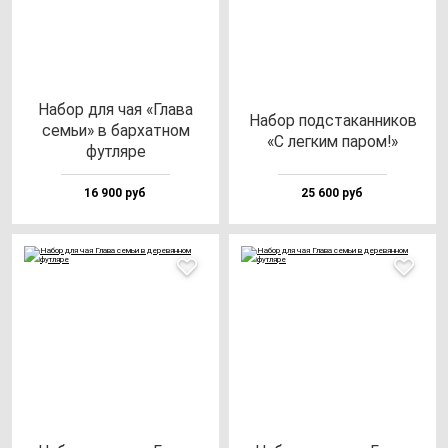
Набор для чая «Гла­ва
Набор под­ста­кан­ни­ков
семьи» в бар­хат­ном
«С лег­ким па­ром!»
фут­ля­ре
16 900 руб
25 600 руб