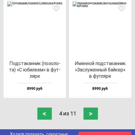
Под­ста­кан­ник (по­зо­ло­
Имен­ной под­ста­кан­ник
та) «С юби­ле­ем» в фут­
«Зас­лу­жен­ный бай­кер»
ля­ре
в фут­ля­ре
8990 руб
8990 руб
<
>
4 из 11
Хотите получать
секретные