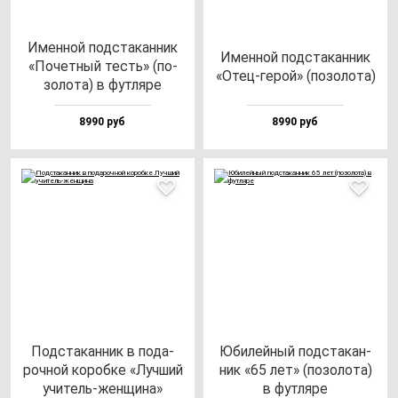
Имен­ной под­ста­кан­ник
Имен­ной под­ста­кан­ник
«Почет­ный тесть» (по­
«Отец-ге­рой» (по­зо­ло­та)
зо­ло­та) в фут­ля­ре
8990 руб
8990 руб
Под­ста­кан­ник в по­да­
Юби­лей­ный под­ста­кан­
роч­ной ко­роб­ке «Луч­ший
ник «65 лет» (по­зо­ло­та)
учи­тель-жен­щи­на»
в фут­ля­ре