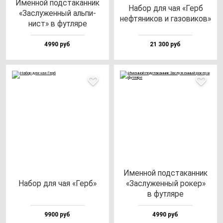
Имен­ной под­ста­кан­ник
Набор для чая «Герб
«Зас­лу­жен­ный аль­пи­
неф­тя­ни­ков и га­зо­ви­ков»
нист» в фут­ля­ре
4990 руб
21 300 руб
Имен­ной под­ста­кан­ник
Набор для чая «Герб»
«Зас­лу­жен­ный ро­кер»
в фут­ля­ре
9900 руб
4990 руб