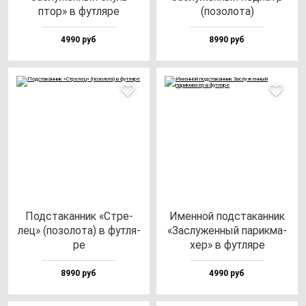
птор» в фут­ля­ре
(по­зо­ло­та)
4990 руб
8990 руб
Под­ста­кан­ник «Стре­
Имен­ной под­ста­кан­ник
лец» (по­зо­ло­та) в фут­ля­
«Зас­лу­жен­ный па­рик­ма­
ре
хер» в фут­ля­ре
8990 руб
4990 руб