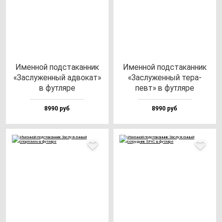
Имен­ной под­ста­кан­ник
Имен­ной под­ста­кан­ник
«Зас­лу­жен­ный ад­во­кат»
«Зас­лу­жен­ный те­ра­
в фут­ля­ре
певт» в фут­ля­ре
8990 руб
8990 руб