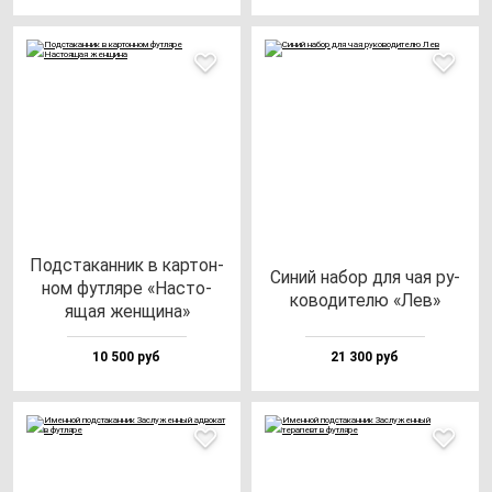
Под­ста­кан­ник в кар­тон­
Синий на­бор для чая ру­
ном фут­ля­ре «Нас­то­
ко­во­ди­те­лю «Лев»
ящая жен­щи­на»
10 500 руб
21 300 руб