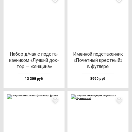
Набор д/чая с под­ста­
Имен­ной под­ста­кан­ник
кан­ни­ком «Луч­ший док­
«Почет­ный крес­тный»
тор — жен­щи­на»
в фут­ля­ре
13 300 руб
8990 руб