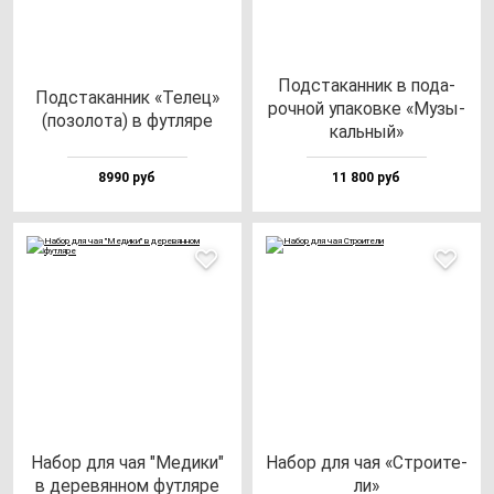
Под­ста­кан­ник в по­да­
Под­ста­кан­ник «Телец»
роч­ной упа­ков­ке «Музы­
(по­зо­ло­та) в фут­ля­ре
каль­ный»
8990 руб
11 800 руб
Набор для чая "Меди­ки"
Набор для чая «Стро­ите­
в де­ре­вян­ном фут­ля­ре
ли»