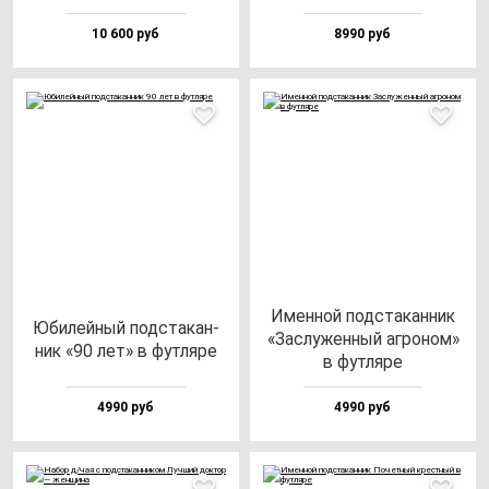
10 600 руб
8990 руб
Имен­ной под­ста­кан­ник
Юби­лей­ный под­ста­кан­
«Зас­лу­жен­ный аг­ро­ном»
ник «90 лет» в фут­ля­ре
в фут­ля­ре
4990 руб
4990 руб