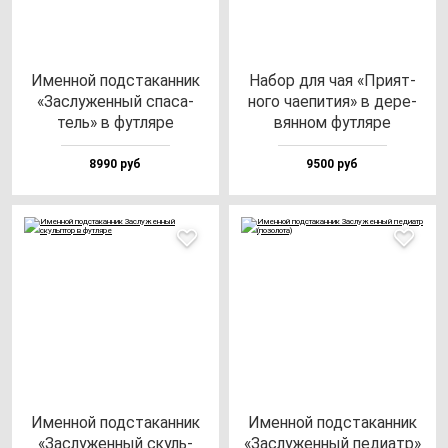
Имен­ной под­ста­кан­ник
Набор для чая «При­ят­
«Зас­лу­жен­ный спа­са­
но­го ча­епи­тия» в де­ре­
тель» в фут­ля­ре
вян­ном фут­ля­ре
8990 руб
9500 руб
Имен­ной под­ста­кан­ник
Имен­ной под­ста­кан­ник
«Зас­лу­жен­ный скуль­
«Зас­лу­жен­ный пе­ди­атр»