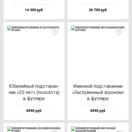
14 300 руб
36 700 руб
Юби­лей­ный под­ста­кан­
Имен­ной под­ста­кан­ник
ник «20 лет» (по­зо­ло­та)
«Зас­лу­жен­ный аг­ро­ном»
в фут­ля­ре
в фут­ля­ре
8990 руб
8990 руб