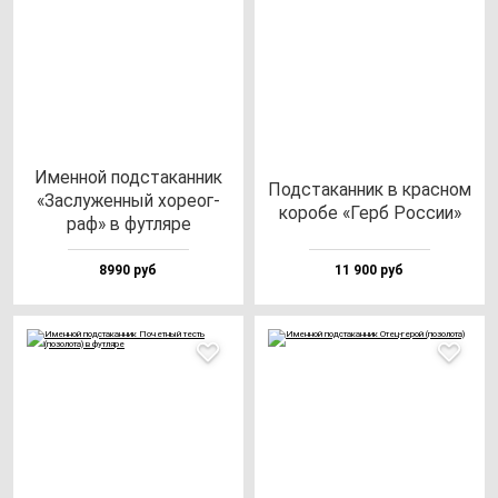
Имен­ной под­ста­кан­ник
Под­ста­кан­ник в крас­ном
«Зас­лу­жен­ный хо­ре­ог­
ко­ро­бе «Герб Рос­сии»
раф» в фут­ля­ре
8990 руб
11 900 руб