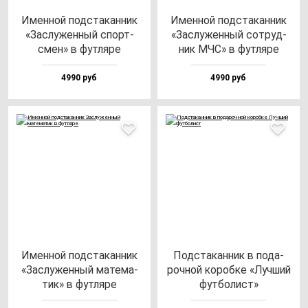
Имен­ной под­ста­кан­ник
Имен­ной под­ста­кан­ник
«Зас­лу­жен­ный спорт­
«Зас­лу­жен­ный сот­руд­
смен» в фут­ля­ре
ник МЧС» в фут­ля­ре
4990 руб
4990 руб
Имен­ной под­ста­кан­ник
Под­ста­кан­ник в по­да­
«Зас­лу­жен­ный ма­те­ма­
роч­ной ко­роб­ке «Луч­ший
тик» в фут­ля­ре
фут­бо­лист»