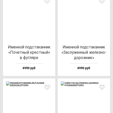
Имен­ной под­ста­кан­ник
Имен­ной под­ста­кан­ник
«Почет­ный крес­тный»
«Зас­лу­жен­ный же­лез­но­
в фут­ля­ре
до­рож­ник»
4990 руб
4990 руб