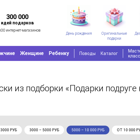
300 000
идей подарков
300 интернет-магазинов
День рождения
Оригинальные
Де
подарки
Маст
жчине
Женщине
Ребенку
Поводы
Каталог
клас
ески
из подборки «Подарки подруге
 3000 РУБ
3000 – 5000 РУБ
5000 – 10 000 РУБ
ОТ 10 000 Р