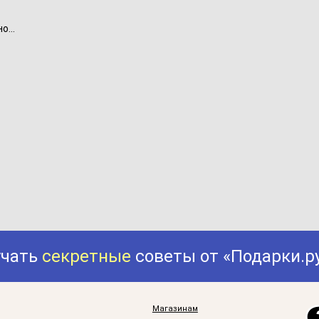
...
учать
секретные
советы от «Подарки.р
Магазинам