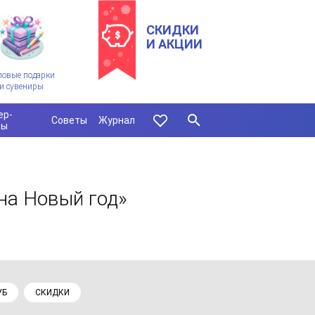
СКИДКИ
И АКЦИИ
ловые подарки
и сувениры
ер-
Советы
Журнал
сы
 на Новый год»
УБ
СКИДКИ