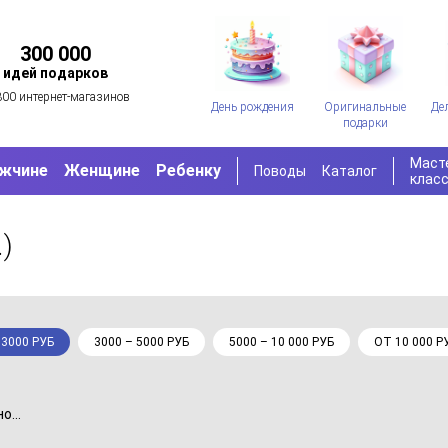
300 000
идей подарков
300 интернет-магазинов
День рождения
Оригинальные
Де
подарки
Маст
жчине
Женщине
Ребенку
Поводы
Каталог
клас
.)
 3000 РУБ
3000 – 5000 РУБ
5000 – 10 000 РУБ
ОТ 10 000 Р
...