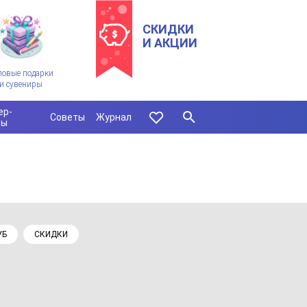
СКИДКИ
И АКЦИИ
ловые подарки
и сувениры
ер-
Советы
Журнал
сы
УБ
СКИДКИ