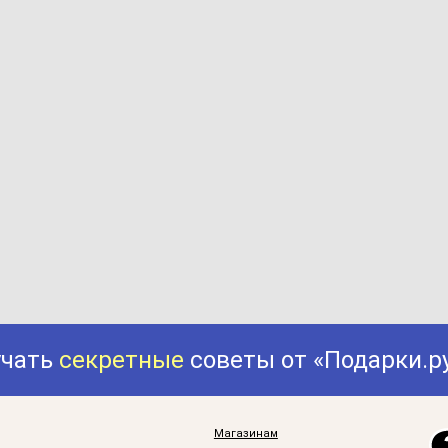
учать
секретные
советы от «Подарки.р
Магазинам