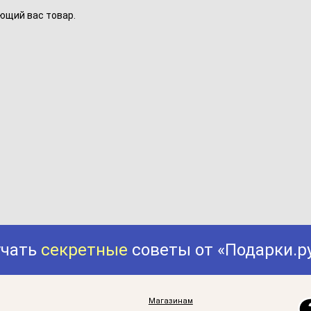
ющий вас товар.
учать
секретные
советы от «Подарки.р
Магазинам