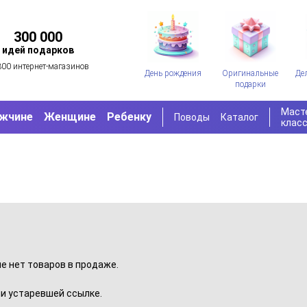
300 000
идей подарков
300 интернет-магазинов
День рождения
Оригинальные
Де
подарки
Маст
жчине
Женщине
Ребенку
Поводы
Каталог
клас
пе нет товаров в продаже.
и устаревшей ссылке.