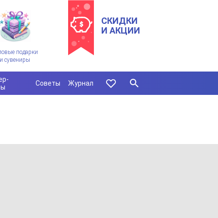
СКИДКИ
И АКЦИИ
ловые подарки
и сувениры
ер-
Советы
Журнал
сы