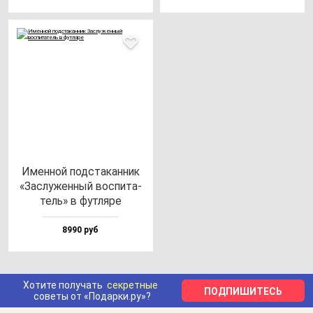
Имен­ной под­ста­кан­ник
«Зас­лу­жен­ный вос­пи­та­
тель» в фут­ля­ре
8990 руб
Хотите получать
секретные
ПОДПИШИТЕСЬ
советы от «Подарки.ру»?