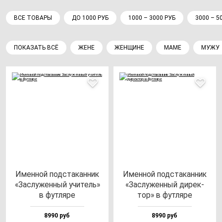
ВСЕ ТОВАРЫ
ДО 1000 РУБ
1000 – 3000 РУБ
3000 – 5
ПОКАЗАТЬ ВСЁ
ЖЕНЕ
ЖЕНЩИНЕ
МАМЕ
МУЖУ
Имен­ной под­ста­кан­ник
Имен­ной под­ста­кан­ник
«Зас­лу­жен­ный учи­тель»
«Зас­лу­жен­ный ди­рек­
в фут­ля­ре
тор» в фут­ля­ре
8990 руб
8990 руб