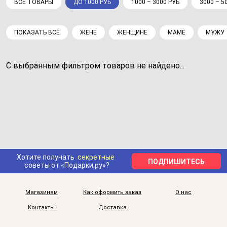
ВСЕ ТОВАРЫ
ДО 1000 РУБ
1000 – 3000 РУБ
3000 – 5
ПОКАЗАТЬ ВСЁ
ЖЕНЕ
ЖЕНЩИНЕ
МАМЕ
МУЖУ
С выбранным фильтром товаров не найдено...
Хотите получать
секретные
ПОДПИШИТЕСЬ
советы от «Подарки.ру»?
Магазинам
Как оформить заказ
О нас
Контакты
Доставка