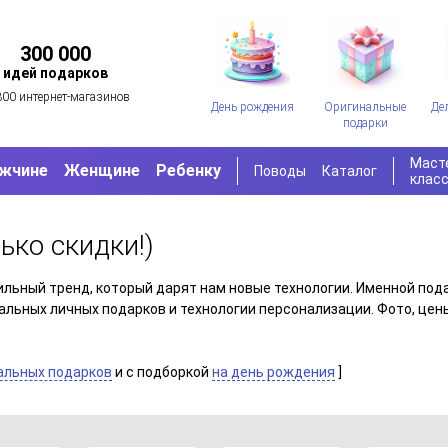
300 000
идей подарков
300 интернет-магазинов
День рождения
Оригинальные
Де
подарки
Маст
жчине
Женщине
Ребенку
Поводы
Каталог
клас
ько скидки!)
ильный тренд, который дарят нам новые технологии. Именной под
альных личных подарков и технологии персонализации. Фото, цены
альных подарков
и c подборкой
на день рождения
]