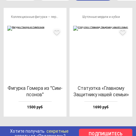
Коллекционные фигурки — персонажи
Шуточные медали и кубки
Фигур­ка Гоме­ра из "Сим­
Ста­ту­эт­ка «Глав­но­му
псо­нов"
Защит­ни­ку на­шей семьи»
1500 руб
1690 руб
Хотите получать
секретные
ПОДПИШИТЕСЬ
советы от «Подарки.ру»?