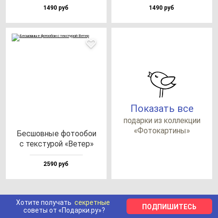
1490 руб
1490 руб
Показать все
по­дар­ки из кол­лек­ции
«Фото­кар­ти­ны»
Бес­шов­ные фо­то­обои
с тек­сту­рой «Ветер»
2590 руб
Хотите получать
секретные
ПОДПИШИТЕСЬ
советы от «Подарки.ру»?