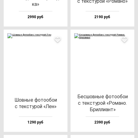
с тек­сту­рой «Рома­но»
ка»
2990 руб
2190 руб
Бес­шов­ные фо­то­обои
Шов­ные фо­то­обои
с тек­сту­рой «Рома­но.
с тек­сту­рой «Лен»
Брил­ли­ант»
1290 руб
2390 руб