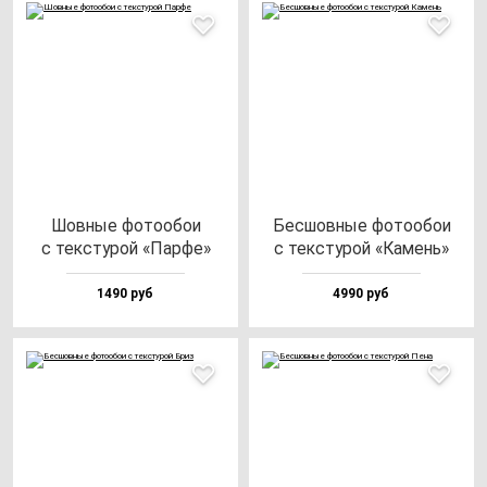
Шов­ные фо­то­обои
Бес­шов­ные фо­то­обои
с тек­сту­рой «Пар­фе»
с тек­сту­рой «Камень»
1490 руб
4990 руб