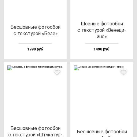
Шов­ные фо­то­обои
Бес­шов­ные фо­то­обои
с тек­сту­рой «Вене­ци­
с тек­сту­рой «Безе»
ано»
1990 руб
1490 руб
Бес­шов­ные фо­то­обои
Бес­шов­ные фо­то­обои
с тек­сту­рой «Шту­ка­тур­