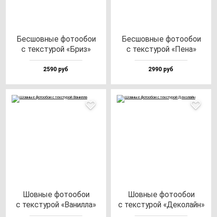
Бес­шов­ные фо­то­обои
Бес­шов­ные фо­то­обои
с тек­сту­рой «Бриз»
с тек­сту­рой «Пена»
2590 руб
2990 руб
Шов­ные фо­то­обои
Шов­ные фо­то­обои
с тек­сту­рой «Ванил­ла»
с тек­сту­рой «Деко­лайн»