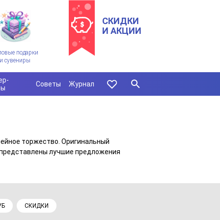
СКИДКИ
И АКЦИИ
ловые подарки
и сувениры
ер-
Советы
Журнал
сы
мейное торжество. Оригинальный
 представлены лучшие предложения
УБ
СКИДКИ