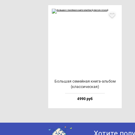
Боль­шая се­мей­ная кни­га-аль­бом
(клас­си­чес­кая)
4990 руб
Хотите пол