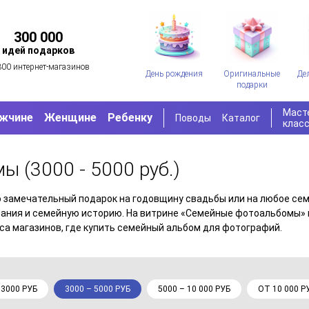
300 000
идей подарков
300 интернет-магазинов
День рождения
Оригинальные
Де
подарки
Маст
жчине
Женщине
Ребенку
Поводы
Каталог
клас
омы
(3000 - 5000 руб.)
 замечательный подарок на годовщину свадьбы или на любое се
ания и семейную историю. На витрине «Семейные фотоальбомы»
еса магазинов, где купить семейный альбом для фотографий.
 3000 РУБ
3000 – 5000 РУБ
5000 – 10 000 РУБ
ОТ 10 000 Р