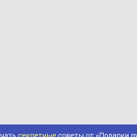
учать
секретные
советы от «Подарки.р