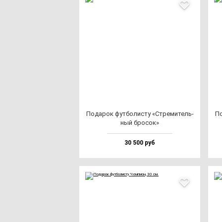
Пода­рок фут­бо­лис­ту «Стре­ми­тель­
По
ный бро­сок»
30 500 руб