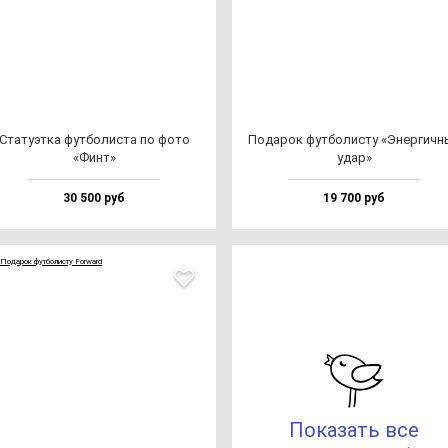
Ста­ту­эт­ка фут­бо­лис­та по фо­то
Пода­рок фут­бо­лис­ту «Энер­гич­
«Финт»
удар»
30 500 руб
19 700 руб
Показать все