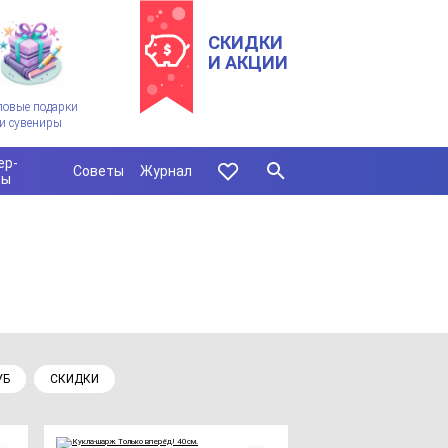
СКИДКИ
И АКЦИИ
ловые подарки
и сувениры
ер-
Советы
Журнал
сы
УБ
СКИДКИ