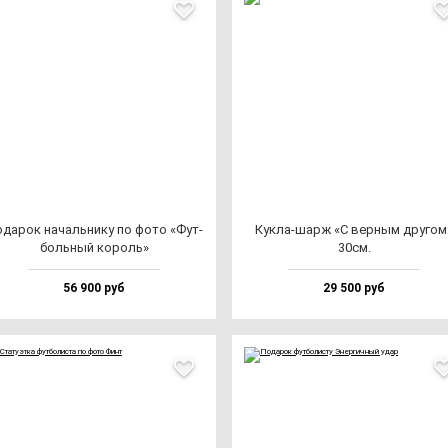
да­рок на­чаль­ни­ку по фо­то «Фут­
Кук­ла-шарж «С вер­ным дру­гом
боль­ный ко­роль»
30см.
56 900 руб
29 500 руб