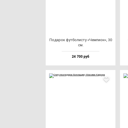
Пода­рок фут­бо­лис­ту «Чем­пи­он», 30
см.
24 700 руб