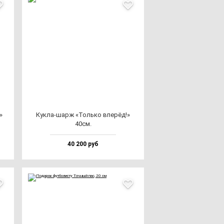
»
Кук­ла-шарж «Толь­ко впе­рёд!»
40см.
40 200 руб