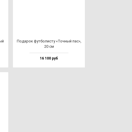
ный
Пода­рок фут­бо­лис­ту «Точ­ный пас»,
20 см
16 100 руб