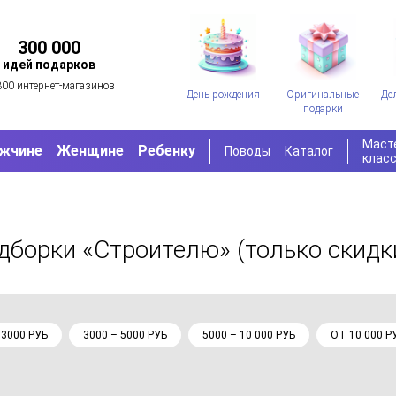
300 000
идей подарков
300 интернет-магазинов
День рождения
Оригинальные
Де
подарки
Маст
жчине
Женщине
Ребенку
Поводы
Каталог
клас
одборки «Строителю»
(только скидк
 3000 РУБ
3000 – 5000 РУБ
5000 – 10 000 РУБ
ОТ 10 000 Р