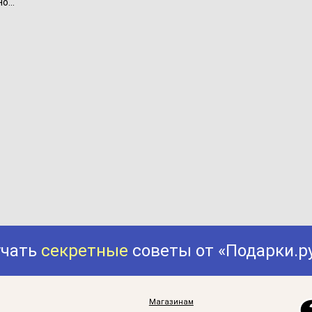
...
учать
секретные
советы от «Подарки.р
Магазинам