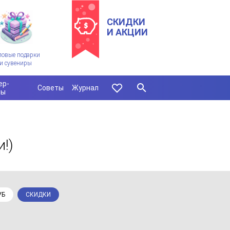
СКИДКИ
И АКЦИИ
ловые подарки
и сувениры
ер-
Советы
Журнал
сы
и!)
УБ
СКИДКИ