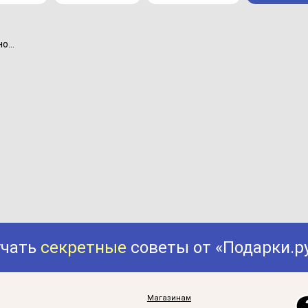
...
учать
секретные
советы от «Подарки.р
Магазинам