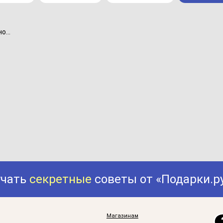
...
учать
секретные
советы от «Подарки.р
Магазинам