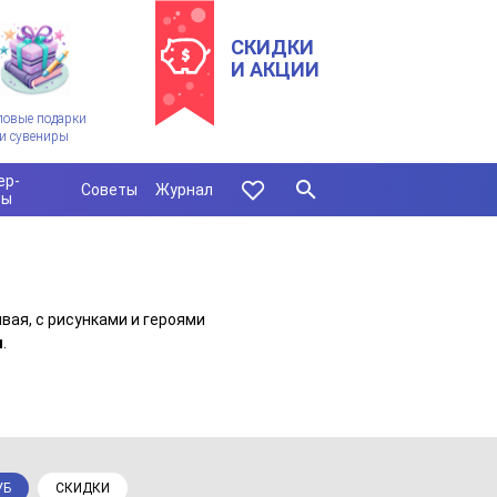
СКИДКИ
И АКЦИИ
ловые подарки
и сувениры
ер-
Советы
Журнал
сы
вая, с рисунками и героями
ы
.
УБ
СКИДКИ