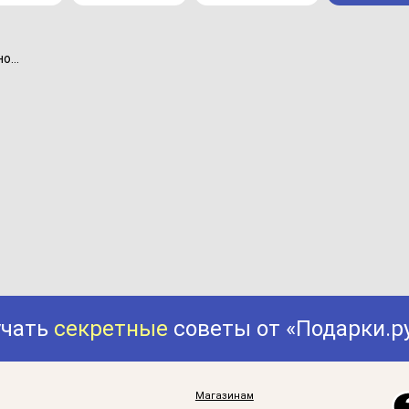
...
учать
секретные
советы от «Подарки.р
Магазинам