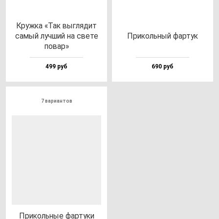
Круж­ка «Так выг­ля­дит
са­мый луч­ший на све­те
При­коль­ный фар­тук
по­вар»
499 руб
690 руб
7 вариантов
При­коль­ные фар­ту­ки