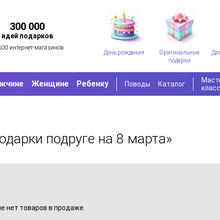
300 000
идей подарков
300 интернет-магазинов
День рождения
Оригинальные
Де
подарки
Маст
жчине
Женщине
Ребенку
Поводы
Каталог
клас
одарки подруге на 8 марта»
пе нет товаров в продаже.