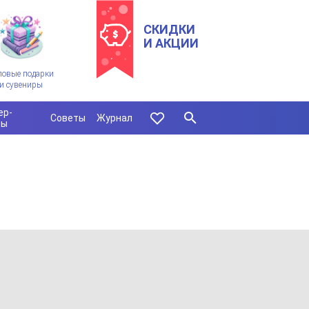
СКИДКИ
И АКЦИИ
ловые подарки
и сувениры
ер-
Советы
Журнал
сы