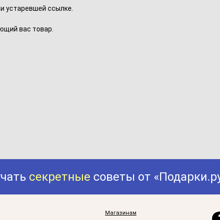
и устаревшей ссылке.
ющий вас товар.
учать
секретные
советы от «Подарки.р
Магазинам