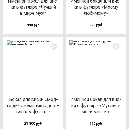
Имен­ной бо­кал для вис­
Имен­ной бо­кал для вис­
ки в фут­ля­ре «Луч­ший
ки в фут­ля­ре «Моему
в ми­ре муж»
лю­би­мо­му»
990 руб
990 руб
Бокал для вис­ки «Мед­
Имен­ной бо­кал для вис­
ведь» с кам­ня­ми в де­ре­
ки в фут­ля­ре «Муж­чи­не
вян­ном фут­ля­ре
моей меч­ты»
21 800 руб
990 руб