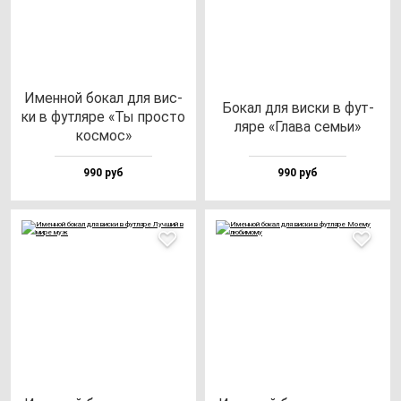
Имен­ной бо­кал для вис­
Бокал для вис­ки в фут­
ки в фут­ля­ре «Ты прос­то
ля­ре «Гла­ва семьи»
кос­мос»
990 руб
990 руб