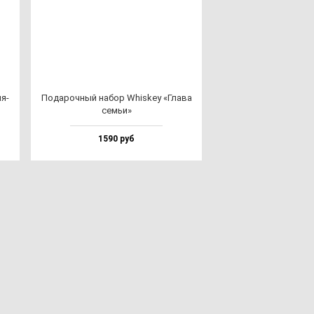
ля­
Пода­роч­ный на­бор Whis­key «Гла­ва
семьи»
1590 руб