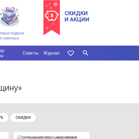
СКИДКИ
И АКЦИИ
ловые подарки
и сувениры
ер-
Советы
Журнал
сы
щину»
УБ
СКИДКИ