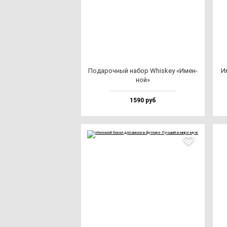
Пода­роч­ный на­бор Whis­key «Имен­
Им
ной»
1590 руб