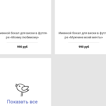
ен­ной бо­кал для вис­ки в фут­ля­
Имен­ной бо­кал для вис­ки в фут­
ре «Моему лю­би­мо­му»
ре «Муж­чи­не моей меч­ты»
990 руб
990 руб
Показать все