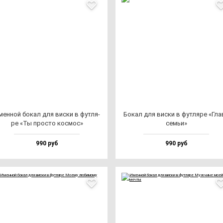
ен­ной бо­кал для вис­ки в фут­ля­
Бокал для вис­ки в фут­ля­ре «Гла
ре «Ты прос­то кос­мос»
семьи»
990 руб
990 руб