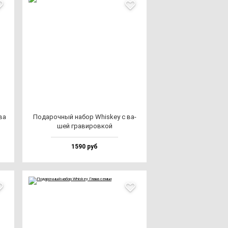
­ва
Пода­роч­ный на­бор Whis­key с ва­
шей гра­ви­ров­кой
1590 руб