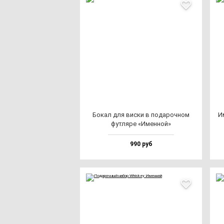
Бокал для вис­ки в по­да­роч­ном
Им
фут­ля­ре «Имен­ной»
990 руб