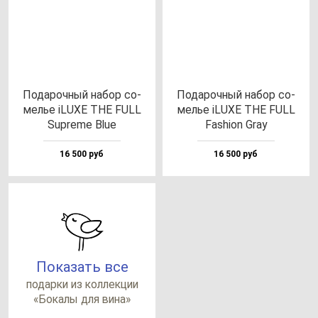
Пода­роч­ный на­бор со­
Пода­роч­ный на­бор со­
мелье iLUXE THE FULL
мелье iLUXE THE FULL
Sup­re­me Blue
Fas­hi­on Gray
16 500 руб
16 500 руб
Показать все
по­дар­ки из кол­лек­ции
«Бока­лы для ви­на»