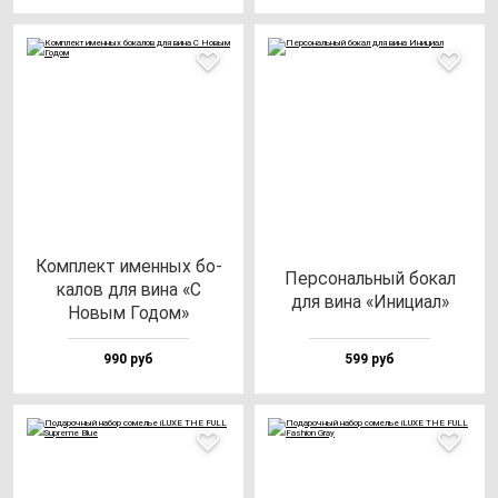
Ком­плект имен­ных бо­
Пер­со­наль­ный бо­кал
ка­лов для ви­на «С
для ви­на «Ини­ци­ал»
Новым Годом»
990 руб
599 руб