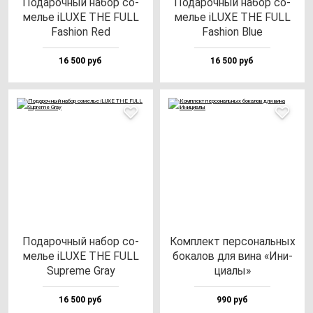
Пода­роч­ный на­бор со­
Пода­роч­ный на­бор со­
мелье iLUXE THE FULL
мелье iLUXE THE FULL
Fas­hi­on Red
Fas­hi­on Blue
16 500 руб
16 500 руб
Пода­роч­ный на­бор со­
Ком­плект пер­со­наль­ных
мелье iLUXE THE FULL
бо­ка­лов для ви­на «Ини­
Sup­re­me Gray
ци­алы»
16 500 руб
990 руб