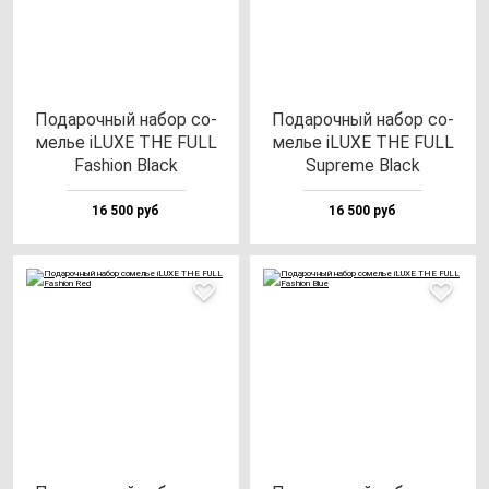
Пода­роч­ный на­бор со­
Пода­роч­ный на­бор со­
мелье iLUXE THE FULL
мелье iLUXE THE FULL
Fas­hi­on Black
Sup­re­me Black
16 500 руб
16 500 руб