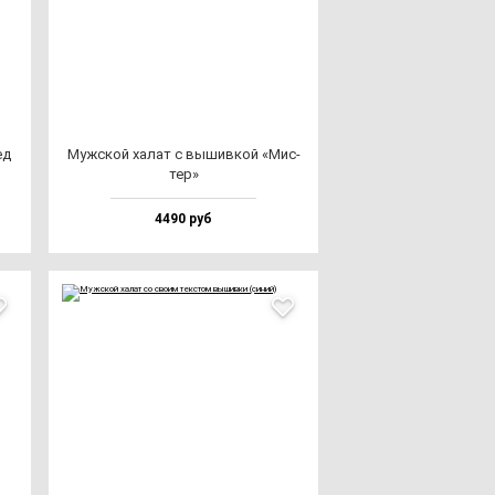
ед
Муж­ской ха­лат с вы­шив­кой «Мис­
тер»
4490 руб