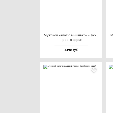
Муж­ской ха­лат с вы­шив­кой «Царь,
М
прос­то царь»
4490 руб