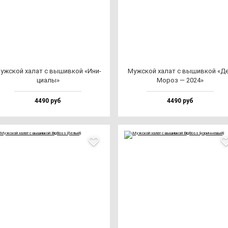
уж­ской ха­лат с вы­шив­кой «Ини­
Муж­ской ха­лат с вы­шив­кой «Д
ци­алы»
Мороз — 2024»
4490 руб
4490 руб