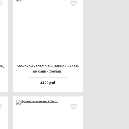
рь,
Муж­ской ха­лат с вы­шив­кой «Хозя­
ин ба­ни» (бе­лый)
4490 руб