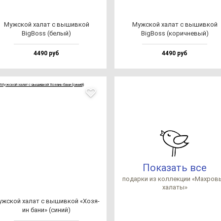
Муж­ской ха­лат с вы­шив­кой
Муж­ской ха­лат с вы­шив­кой
BigBoss (бе­лый)
BigBoss (ко­рич­не­вый)
4490 руб
4490 руб
Показать все
по­дар­ки из кол­лек­ции «Мах­ро­
ха­ла­ты»
ж­ской ха­лат с вы­шив­кой «Хозя­
ин ба­ни» (си­ний)