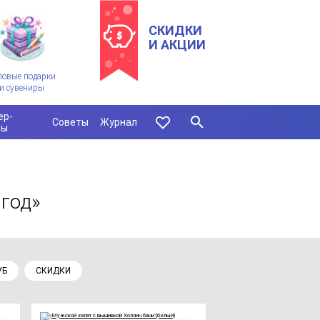
СКИДКИ
И АКЦИИ
ловые подарки
и сувениры
ер-
Советы
Журнал
сы
 год»
УБ
СКИДКИ