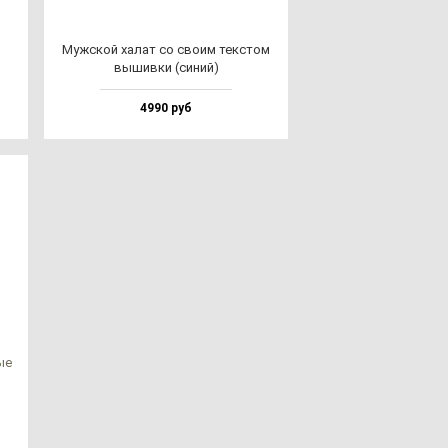
Муж­ской ха­лат со сво­им тек­стом
вы­шив­ки (си­ний)
4990 руб
вые