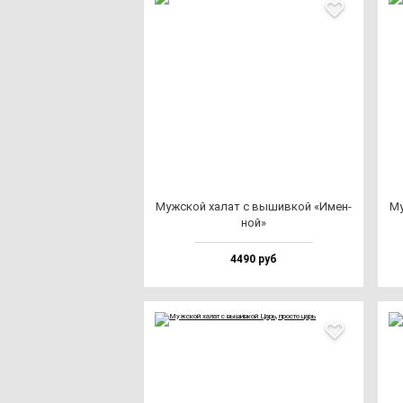
Муж­ской ха­лат с вы­шив­кой «Имен­
Му
ной»
4490 руб