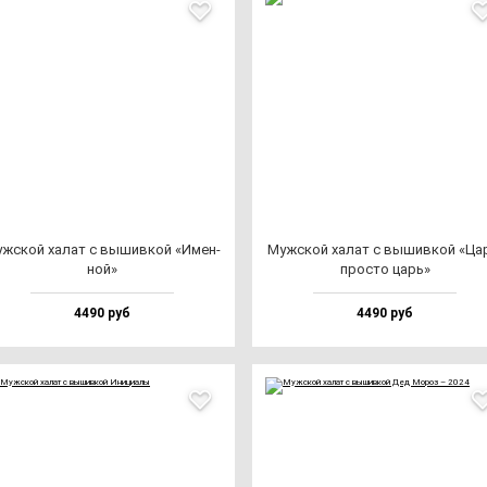
ж­ской ха­лат с вы­шив­кой «Имен­
Муж­ской ха­лат с вы­шив­кой «Ца
ной»
прос­то царь»
4490 руб
4490 руб