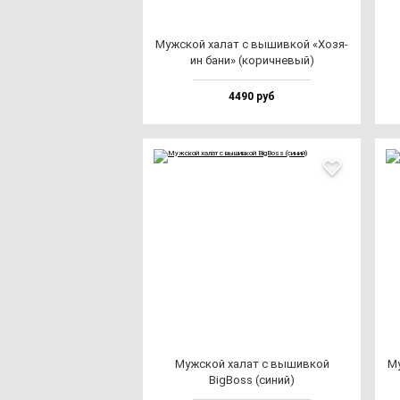
Муж­ской ха­лат с вы­шив­кой «Хозя­
ин ба­ни» (ко­рич­не­вый)
4490 руб
Муж­ской ха­лат с вы­шив­кой
Му
BigBoss (си­ний)