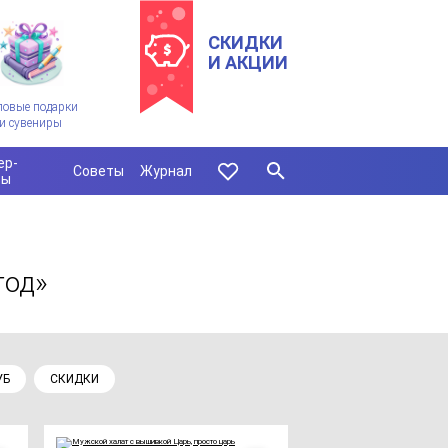
СКИДКИ
И АКЦИИ
ловые подарки
и сувениры
ер-
Советы
Журнал
сы
год»
УБ
СКИДКИ