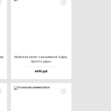
пер
Муж­ской ха­лат с вы­шив­кой «Царь,
прос­то царь»
4490 руб