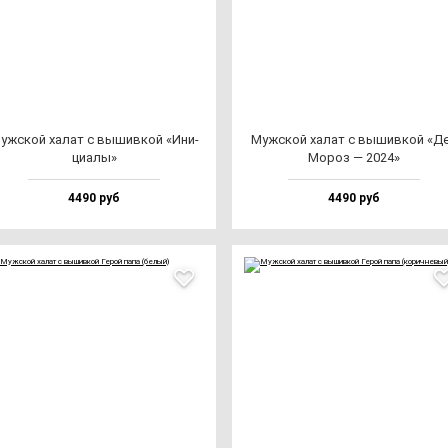
уж­ской ха­лат с вы­шив­кой «Ини­
Муж­ской ха­лат с вы­шив­кой «Д
ци­алы»
Мороз — 2024»
4490 руб
4490 руб