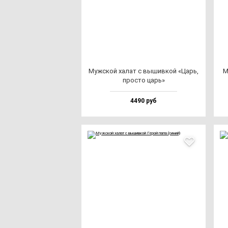
Муж­ской ха­лат с вы­шив­кой «Царь,
М
прос­то царь»
4490 руб