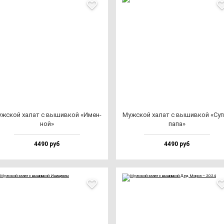
ж­ской ха­лат с вы­шив­кой «Имен­
Муж­ской ха­лат с вы­шив­кой «Су
ной»
па­па»
4490 руб
4490 руб