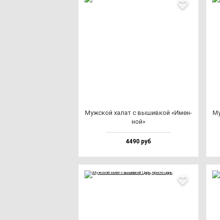
Муж­ской ха­лат с вы­шив­кой «Имен­
Му
ной»
4490 руб