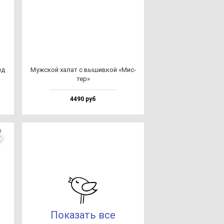
ед
Муж­ской ха­лат с вы­шив­кой «Мис­
тер»
4490 руб
Показать все