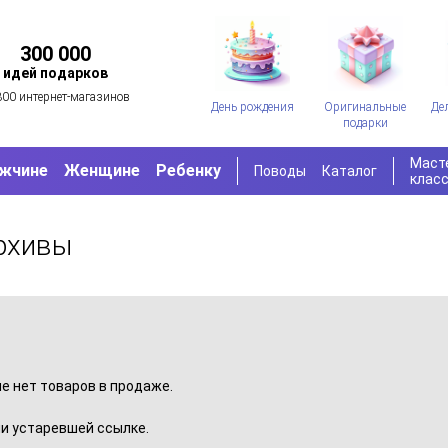
300 000
идей подарков
300 интернет-магазинов
День рождения
Оригинальные
Де
подарки
Маст
жчине
Женщине
Ребенку
Поводы
Каталог
клас
рхивы
пе нет товаров в продаже.
и устаревшей ссылке.