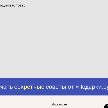
ющий вас товар.
учать
секретные
советы от «Подарки.р
Магазинам