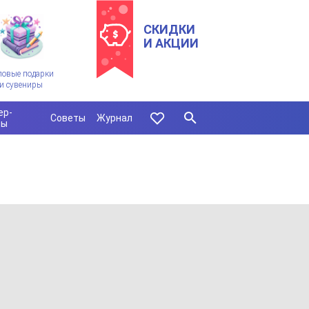
СКИДКИ
И АКЦИИ
ловые подарки
и сувениры
ер-
Советы
Журнал
сы