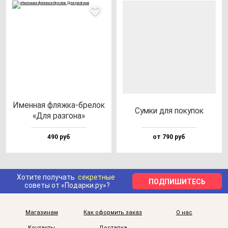
Имен­ная фляж­ка-бре­лок
Сум­ки для по­ку­пок
«Для раз­го­на»
490 руб
от 790 руб
Хотите получать
секретные
ПОДПИШИТЕСЬ
советы от «Подарки.ру»?
Магазинам
Как оформить заказ
О нас
Контакты
Доставка