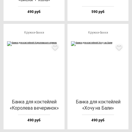
490 руб
590 руб
Кружки-банки
Кружки-банки
Бан­ка для кок­тей­лей
Бан­ка для кок­тей­лей
«Коро­ле­ва ве­че­ри­нок»
«Хочу на Бали»
490 руб
490 руб