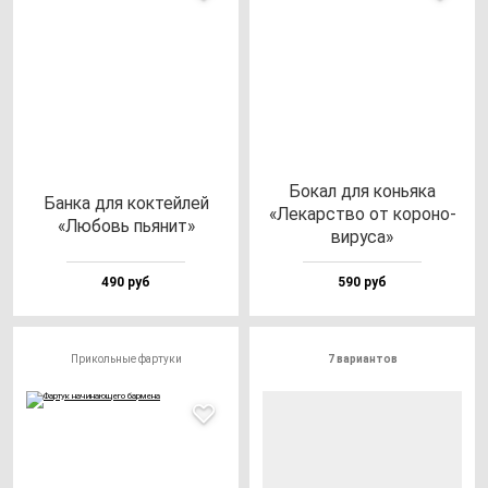
Бокал для конь­яка
Бан­ка для кок­тей­лей
«Лекарс­тво от ко­ро­но­
«Любовь пь­янит»
ви­ру­са»
490 руб
590 руб
Прикольные фартуки
7 вариантов