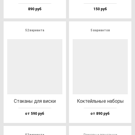
890 руб
150 руб
52 варианта
5 вариантов
Ста­ка­ны для вис­ки
Кок­тейль­ные на­бо­ры
от 590 руб
от 890 руб
52 варианта
Приколы и розыгрыши