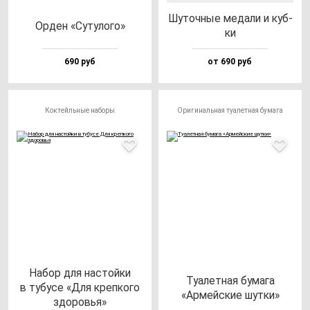
Шуточ­ные ме­да­ли и куб­
Орден «Суту­ло­го»
ки
690 руб
от 690 руб
Коктейльные наборы
Оригинальная туалетная бумага
Набор для нас­той­ки
Туалет­ная бу­ма­га
в ту­бу­се «Для креп­ко­го
«Армей­ские шут­ки»
здо­ровья»