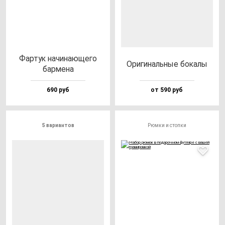
Фар­тук на­чи­на­юще­го
Ори­ги­наль­ные бо­ка­лы
бар­ме­на
690 руб
от 590 руб
5 вариантов
Рюмки и стопки