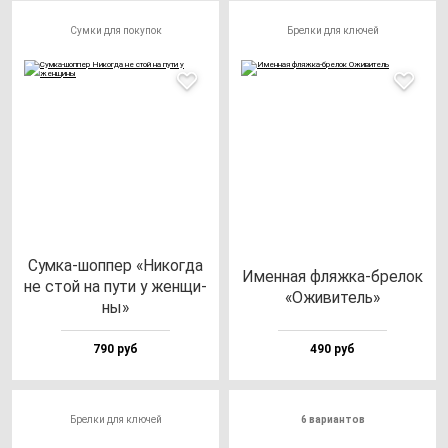
Сумки для покупок
Брелки для ключей
Сум­ка-шоп­пер «Никог­да
Имен­ная фляж­ка-бре­лок
не стой на пу­ти у жен­щи­
«Ожи­ви­тель»
ны»
790 руб
490 руб
Брелки для ключей
6 вариантов