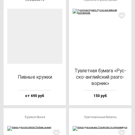
Туалет­ная бу­ма­га «Рус­
Пив­ные круж­ки
ско-ан­глий­ский раз­го­
вор­ник»
от 690 руб
150 руб
Кружки-банки
Оригинальные бокалы