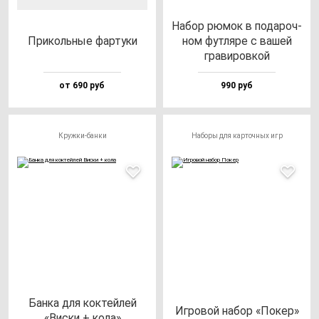
Набор рю­мок в по­да­роч­
При­коль­ные фар­ту­ки
ном фут­ля­ре с ва­шей
гра­ви­ров­кой
от 690 руб
990 руб
Кружки-банки
Наборы для карточных игр
Бан­ка для кок­тей­лей
Игро­вой на­бор «Покер»
«Вис­ки + ко­ла»