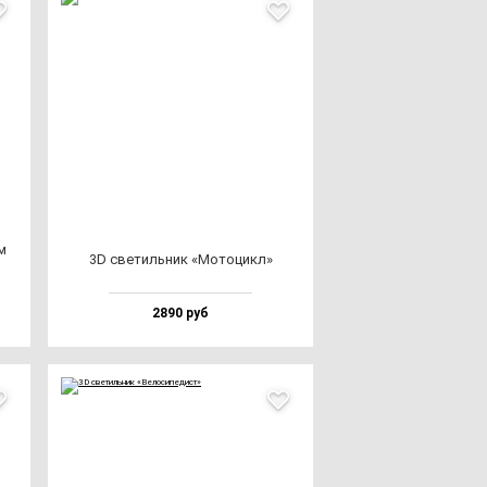
м
3D све­тиль­ник «Мото­цикл»
2890 руб