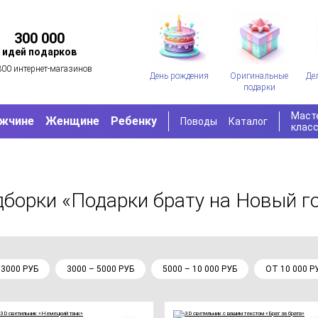
300 000
идей подарков
300 интернет-магазинов
День рождения
Оригинальные
Де
подарки
Маст
жчине
Женщине
Ребенку
Поводы
Каталог
клас
дборки «Подарки брату на Новый г
 3000 РУБ
3000 – 5000 РУБ
5000 – 10 000 РУБ
ОТ 10 000 Р