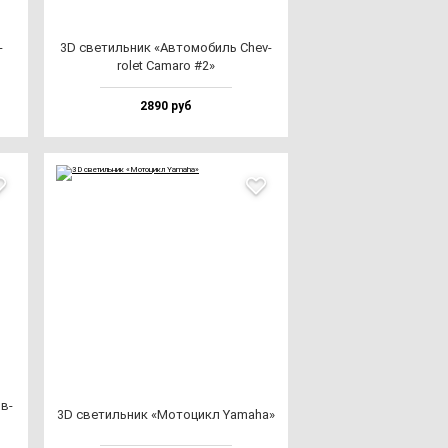
­
3D све­тиль­ник «Авто­мо­биль Chev­
ro­let Cama­ro #2»
2890 руб
ов­
3D све­тиль­ник «Мото­цикл Yama­ha»