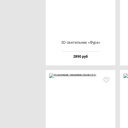
3D све­тиль­ник «Фура»
2890 руб