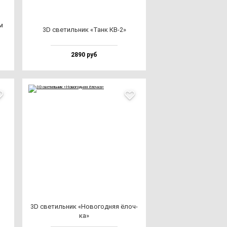
м
3D све­тиль­ник «Танк КВ-2»
2890 руб
3D све­тиль­ник «Ново­год­няя ёлоч­
ка»