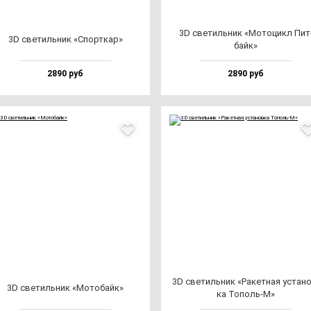
3D све­тиль­ник «Мото­цикл Пит
3D све­тиль­ник «Спор­ткар»
байк»
2890 руб
2890 руб
3D све­тиль­ник «Ракет­ная ус­та­н
3D све­тиль­ник «Мото­байк»
ка Тополь-М»