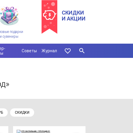
СКИДКИ
И АКЦИИ
ловые подарки
и сувениры
ер-
Советы
Журнал
сы
од»
УБ
СКИДКИ