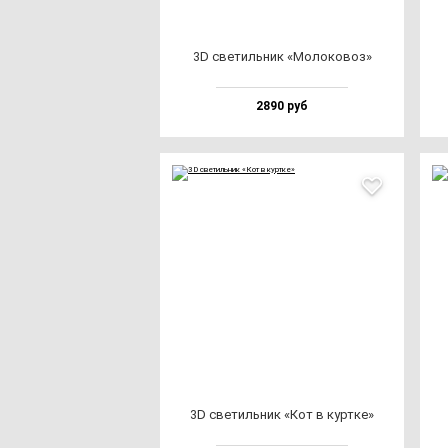
3D све­тиль­ник «Моло­ко­воз»
2890 руб
3D све­тиль­ник «Кот в кур­тке»