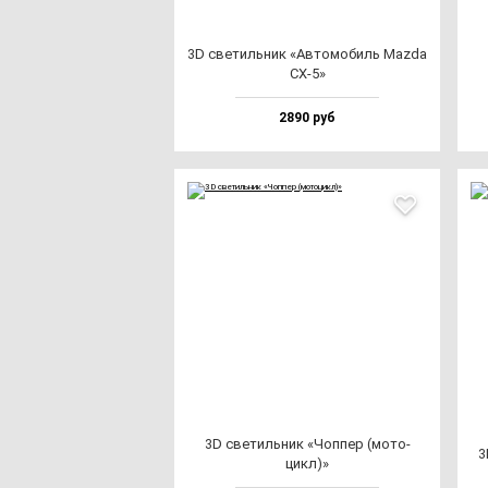
3D све­тиль­ник «Авто­мо­биль Maz­da
CX-5»
2890 руб
3D све­тиль­ник «Чоп­пер (мо­то­
3
цикл)»