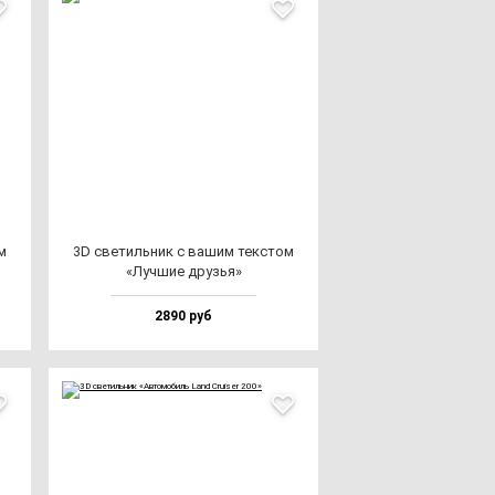
м
3D све­тиль­ник с ва­шим тек­стом
«Луч­шие друзья»
2890 руб