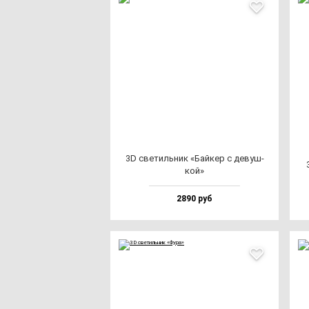
3D све­тиль­ник «Бай­кер с де­вуш­
кой»
2890 руб