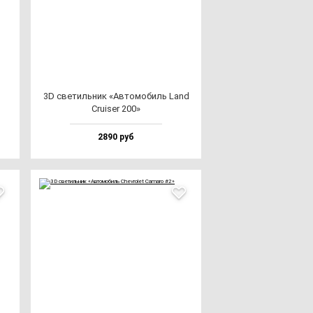
3D све­тиль­ник «Авто­мо­биль Land
Cru­iser 200»
2890 руб