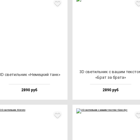
3D све­тиль­ник с ва­шим тек­сто
3D све­тиль­ник «Немец­кий танк»
«Брат за бра­та»
2890 руб
2890 руб