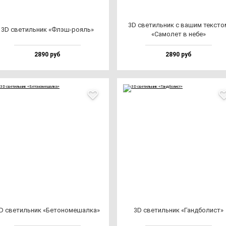
3D све­тиль­ник с ва­шим тек­сто
3D све­тиль­ник «Флэш-ро­яль»
«Само­лет в не­бе»
2890 руб
2890 руб
D све­тиль­ник «Бето­но­ме­шал­ка»
3D све­тиль­ник «Ган­дбо­лист»