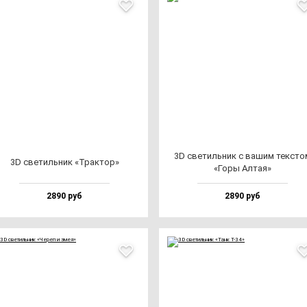
3D све­тиль­ник с ва­шим тек­сто
3D све­тиль­ник «Трак­тор»
«Горы Алтая»
2890 руб
2890 руб