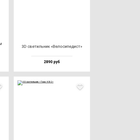
м
3D све­тиль­ник «Вело­си­пе­дист»
2890 руб