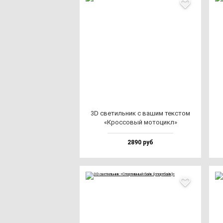
3D све­тиль­ник с ва­шим тек­стом
«Крос­со­вый мо­то­цикл»
2890 руб