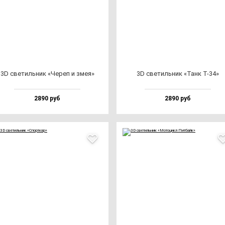
3D све­тиль­ник «Череп и змея»
3D све­тиль­ник «Танк Т-34»
2890 руб
2890 руб