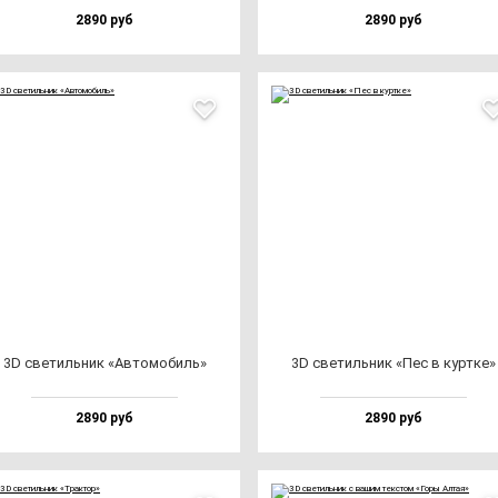
2890 руб
2890 руб
3D све­тиль­ник «Авто­мо­биль»
3D све­тиль­ник «Пес в кур­тке»
2890 руб
2890 руб