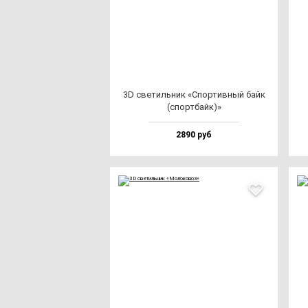
3D све­тиль­ник «Спор­тив­ный байк
(спор­тбайк)»
2890 руб