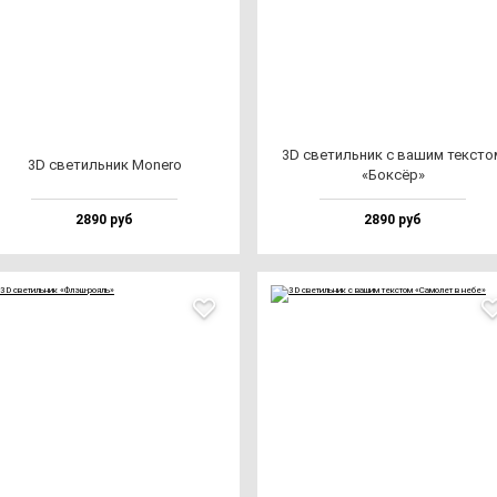
3D све­тиль­ник с ва­шим тек­сто
3D све­тиль­ник Mone­ro
«Бок­сёр»
2890 руб
2890 руб