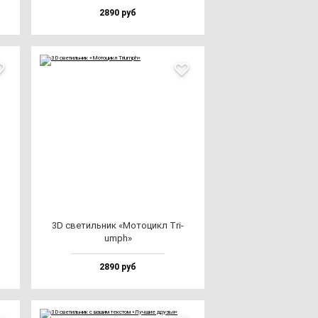
2890 руб
3D све­тиль­ник «Мото­цикл Tri­
umph»
2890 руб