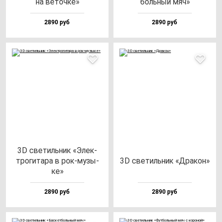
на ве­точ­ке»
боль­ный мяч»
2890 руб
2890 руб
3D све­тиль­ник «Элек­
тро­ги­та­ра в рок-му­зы­
3D све­тиль­ник «Дра­кон»
ке»
2890 руб
2890 руб