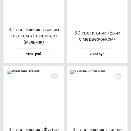
3D све­тиль­ник с ва­шим
3D све­тиль­ник «Ежик
тек­стом «Тхэк­вон­до»
с мед­ве­жон­ком»
(маль­чик)
2890 руб
2890 руб
3D све­тиль­ник «Фут­бо­
3D све­тиль­ник «Тиран­