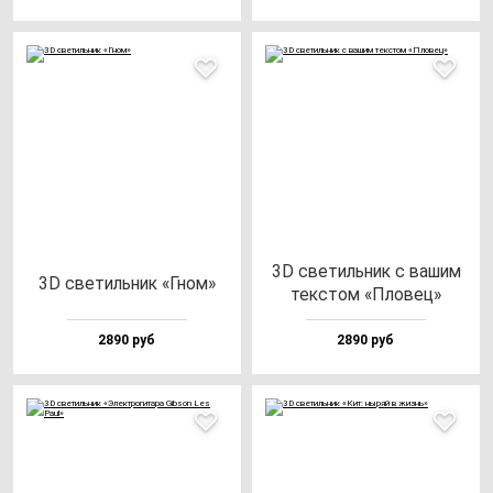
3D све­тиль­ник с ва­шим
3D све­тиль­ник «Гном»
тек­стом «Пло­вец»
2890 руб
2890 руб