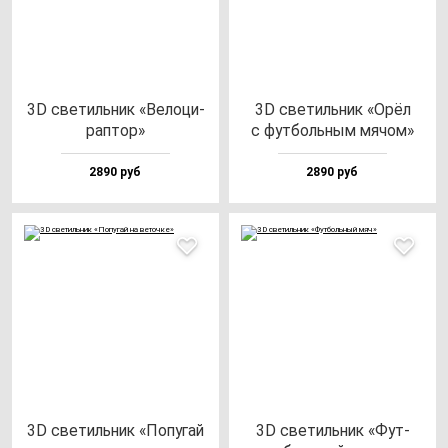
3D све­тиль­ник «Вело­ци­
3D све­тиль­ник «Орёл
рап­тор»
с фут­боль­ным мя­чом»
2890 руб
2890 руб
3D све­тиль­ник «Попу­гай
3D све­тиль­ник «Фут­