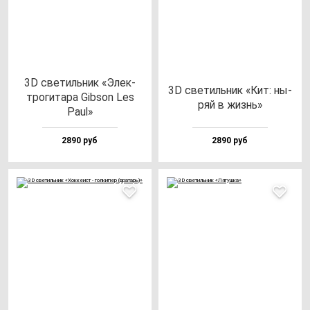
3D све­тиль­ник «Элек­
3D све­тиль­ник «Кит: ны­
тро­ги­та­ра Gib­son Les
ряй в жизнь»
Paul»
2890 руб
2890 руб