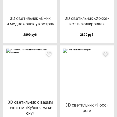
3D све­тиль­ник «Ёжик
3D све­тиль­ник «Хок­ке­
и мед­ве­жо­нок у кос­тра»
ист в эки­пи­ров­ке»
2890 руб
2890 руб
3D све­тиль­ник с ва­шим
3D све­тиль­ник «Носо­
тек­стом «Кубок чем­пи­
рог»
ону»