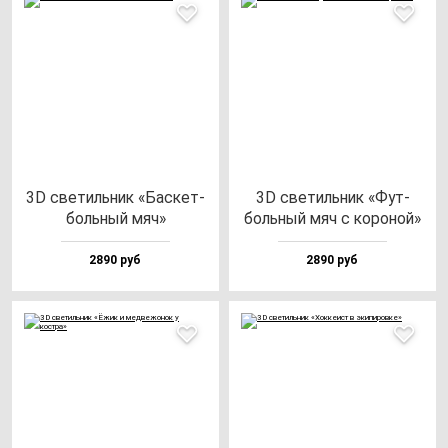
3D све­тиль­ник «Бас­кет­
3D све­тиль­ник «Фут­
боль­ный мяч»
боль­ный мяч с ко­ро­ной»
2890 руб
2890 руб