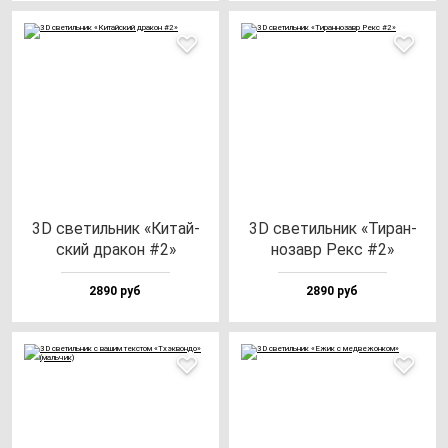
3D све­тиль­ник «Китай­
3D све­тиль­ник «Тиран­
ский дра­кон #2»
но­завр Рекс #2»
2890 руб
2890 руб