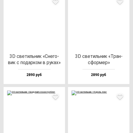
3D све­тиль­ник «Сне­го­
3D све­тиль­ник «Тран­
вик с по­дар­ком в ру­ках»
сфор­мер»
2890 руб
2890 руб