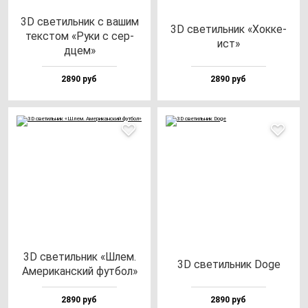
3D све­тиль­ник с ва­шим
3D све­тиль­ник «Хок­ке­
тек­стом «Руки с сер­
ист»
дцем»
2890 руб
2890 руб
3D све­тиль­ник «Шлем.
3D све­тиль­ник Doge
Аме­ри­кан­ский фут­бол»
2890 руб
2890 руб