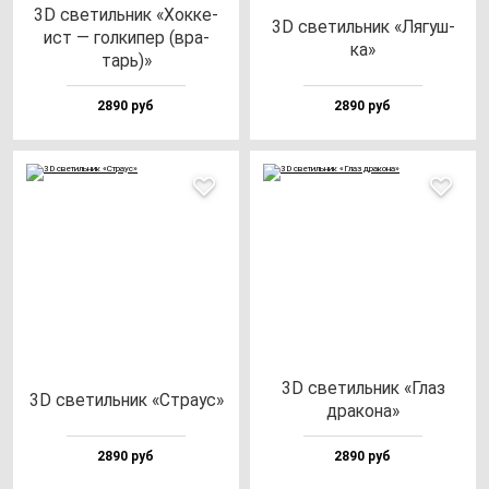
3D све­тиль­ник «Хок­ке­
3D све­тиль­ник «Лягуш­
ист — гол­ки­пер (вра­
ка»
тарь)»
2890 руб
2890 руб
3D све­тиль­ник «Глаз
3D све­тиль­ник «Стра­ус»
дра­ко­на»
2890 руб
2890 руб