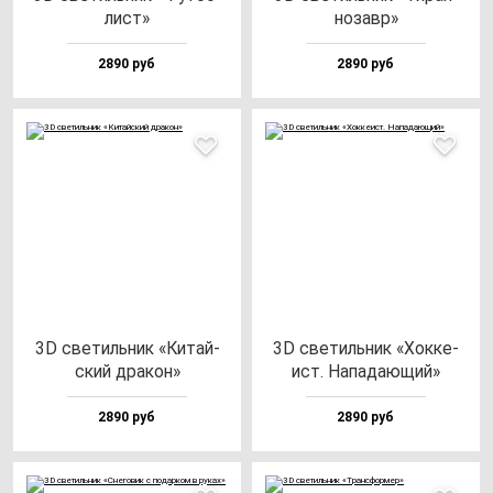
лист»
но­завр»
2890 руб
2890 руб
3D све­тиль­ник «Китай­
3D све­тиль­ник «Хок­ке­
ский дра­кон»
ист. Напа­да­ющий»
2890 руб
2890 руб