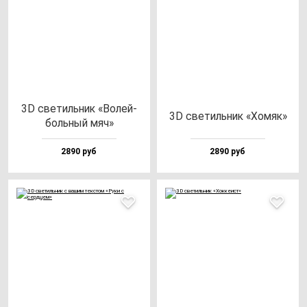
3D све­тиль­ник «Волей­
3D све­тиль­ник «Хомяк»
боль­ный мяч»
2890 руб
2890 руб