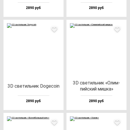
2890 руб
2890 руб
3D све­тиль­ник «Олим­
3D све­тиль­ник Doge­co­in
пий­ский миш­ка»
2890 руб
2890 руб