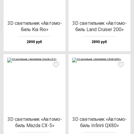
3D све­тиль­ник «Авто­мо­
3D све­тиль­ник «Авто­мо­
биль Kia Rio»
биль Land Cru­iser 200»
2890 руб
2890 руб
3D све­тиль­ник «Авто­мо­
3D све­тиль­ник «Авто­мо­
биль Maz­da CX-5»
биль Infi­ni­ti QX80»